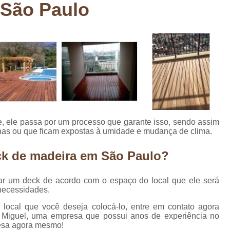
 São Paulo
Deck em Madeira Cumaru
Deck
Deck Madeira para Sacada
Deck Modul
Deck para Sacada
Empre
Marcenaria com Móveis Planejados
Marcenaria de Personalização de P
Marcenaria de Planejado para Residência
Marcenaria de Planejados em Sp
M
e, ele passa por um processo que garante isso, sendo assim
o
Marcenaria de Planejados para Quarto
rnas ou que ficam expostas à umidade e mudança de clima.
Empresa de Móveis Planejados
Loja d
k de madeira em São Paulo?
Móveis Planejados em São Pa
 um deck de acordo com o espaço do local que ele será
Móveis Planejados para Apartament
necessidades.
Móveis Planejados para Quarto de 
 local que você deseja colocá-lo, entre em contato agora
Miguel, uma empresa que possui anos de experiência no
Móveis Planejados para Sala de Jant
resa agora mesmo!