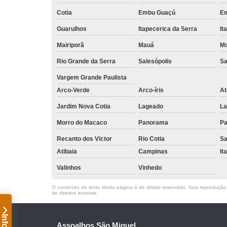
Cotia
Embu Guaçú
Em
Guarulhos
Itapecerica da Serra
It
Mairiporã
Mauá
Mo
Rio Grande da Serra
Salesópolis
Sa
Vargem Grande Paulista
Arco-Verde
Arco-íris
At
Jardim Nova Cotia
Lageado
La
Morro do Macaco
Panorama
Pa
Recanto dos Victor
Rio Cotia
Sa
Atibaia
Campinas
It
Valinhos
Vinhedo
O conteúdo do texto desta página é de direito reservado. Sua reprodução, 
de direitos autorais
.
Assoalhos São Miguel