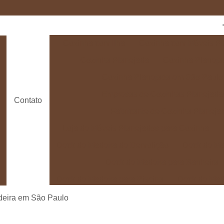
Cozinha com Ilha
Cozinha com Móveis Pl
Cozinha Planejada
Cozinha Planeja
Cozinha Planejada em São Paulo
Empresas de Cozinhas Planejada
Contato
Fabricante de Cozinha Planeja
Loja de Móveis Planejados para Cozinha
Deck de Madeira de Demolição
Deck de Ma
Deck de Madeira para Banheira
Deck de Madeira para Piscina
Deck de Mad
Deck de Madeira para Varanda
Deck de 
deira em São Paulo
Deck e Pergolado
Deck em Madei