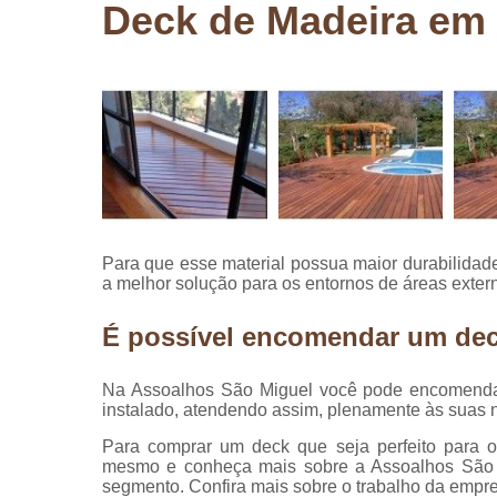
Deck de Madeira em
Pergolados
de madeira
Pergolados
em madeira
Pisos de
madeira
Raspagem
de pisos de
madeira
Para que esse material possua maior durabilidad
Restauraçã
a melhor solução para os entornos de áreas exte
de pisos de
madeira
É possível encomendar um dec
Na Assoalhos São Miguel você pode encomendar
instalado, atendendo assim, plenamente às suas 
Para comprar um deck que seja perfeito para o
mesmo e conheça mais sobre a Assoalhos São 
segmento. Confira mais sobre o trabalho da emp