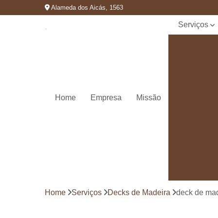
Alameda dos Aicás, 1563
Serviços
Cozinhas
planejadas
Decks de
madeira
Decks de
Home
Empresa
Missão
madeiras
Marcenaria
de
planejados
Móvel
planejado
Painéis de
madeira
Home
Serviços
Decks de Madeira
deck de ma
Pergolado
decorado