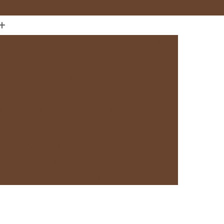
(11) 97589-1666
anejados
Cozinha com Móveis sob Medida
da com Ilha
Cozinha Planejada em Sp
Cozinha Planejada sob Medida
s
Fábrica de Cozinha Planejada
da
Loja de Cozinha Planejada
Deck de Madeira
Deck de Madeira Cumaru
deira em São Paulo
Deck de Madeira em Sp
Deck de Madeira para Banheiro
eira para Sacada
Deck de Madeira para Spa
Madeira sob Medida
Deck com Pergolado
ra
Deck em Madeira com Pergolado