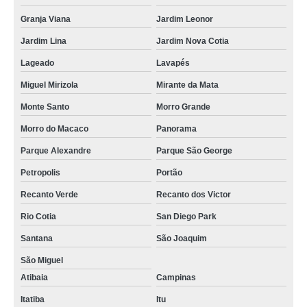
Granja Viana
Jardim Leonor
piso de madeira para varanda preço em Cotia
Jardim Lina
Jardim Nova Cotia
quanto custa piso de madeira em Itupeva
Lageado
Lavapés
quanto custa piso de madeira no Jardim Lina
Miguel Mirizola
Mirante da Mata
instalação de piso de madeira na Rio Cotia
Monte Santo
Morro Grande
piso de madeira para sala em Carapicuíba
Morro do Macaco
Panorama
piso de madeira em sp preço em Poá
Parque Alexandre
Parque São George
piso em madeira cumaru em Vinhedo
Petropolis
Portão
piso em madeira de demolição em Guararema
Recanto Verde
Recanto dos Victor
piso em madeira para área externa em Santana de Parnaíba
Rio Cotia
San Diego Park
quanto custa piso de madeira de demolição em Jundiaí
Santana
São Joaquim
piso de madeira para escada na Panorama
São Miguel
Atibaia
Campinas
piso em madeira para escada em Itupeva
Itatiba
Itu
instalação de piso laminado de madeira no Jardim Leonor