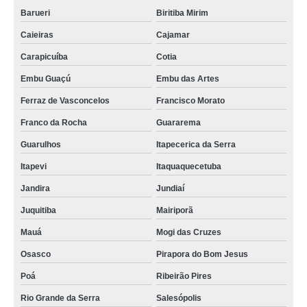
pergolado de madeira decorado para casamento Lavapés
Barueri
Biritiba Mirim
onde comprar pergolado decorado com voal Santana de Parnaíba
Caieiras
Cajamar
pergolado de madeira decorado para casamento valor Itaquaquecetuba
Carapicuíba
Cotia
onde comprar pergolado decorado casamento Arujá
Embu Guaçú
Embu das Artes
Ferraz de Vasconcelos
Francisco Morato
pergolados decorado para casamento Mogi das Cruzes
Franco da Rocha
Guararema
pergolados decorado com flores São Joaquim
Guarulhos
Itapecerica da Serra
empresa que faz pergolado decorado para paisagismo Arco-Verde
Itapevi
Itaquaquecetuba
pergolados de madeira decorado Arco-íris
Jandira
Jundiaí
onde comprar pergolado decorado para boda Panorama
Juquitiba
Mairiporã
pergolado decorado de madeira Parque Alexandre
Mauá
Mogi das Cruzes
onde comprar pergolado decorado casamento Franco da Rocha
Osasco
Pirapora do Bom Jesus
onde comprar pergolado de madeira decorado Atalaia
Poá
Ribeirão Pires
onde comprar pergolado decorado de madeira Guararema
Rio Grande da Serra
Salesópolis