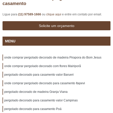
casamento
Ligue para
(11) 97589-1666
ou
clique aqui
e entre em contato por email.
Solicite um orçamento
MENU
onde comprar pergolado decorado de madeira Pirapora do Bom Jesus
onde comprar pergolado decorado com flores Mairiporã
pergolado decorado para casamento valor Barueri
onde comprar pergolado decorado para casamento Itapevi
pergolado decorado de madeira Granja Viana
pergolado decorado para casamento valor Campinas
pergolado decorado para casamento Poá