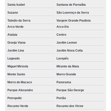
pergolados decorado para festa Recanto dos Victor
Santa Isabel
Santana de Parnaíba
pergolados decorado com voal Santa Isabel
Suzano
São Lourenço da Serra
empresa que faz pergolado decorado com plantas Alphaville
Taboão da Serra
Vargem Grande Paulista
pergolado de madeira decorado Itu
Arco-Verde
Arco-íris
Atalaia
Centro
onde comprar pergolado decorado para festa Rio Cotia
Granja Viana
Jardim Leonor
onde comprar pergolado decorado com plantas Arco-íris
Jardim Lina
Jardim Nova Cotia
empresa que faz pergolado decorado para boda Itu
Lageado
Lavapés
pergolado decorado para casamento Lavapés
Miguel Mirizola
Mirante da Mata
pergolados decorado para boda Alphaville
Monte Santo
Morro Grande
pergolado de madeira decorado valor Parque São George
Morro do Macaco
Panorama
onde comprar pergolado decorado com plantas Itu
Parque Alexandre
Parque São George
pergolado decorado para festa Cotia
Petropolis
Portão
pergolados decorado de madeira Biritiba Mirim
Recanto Verde
Recanto dos Victor