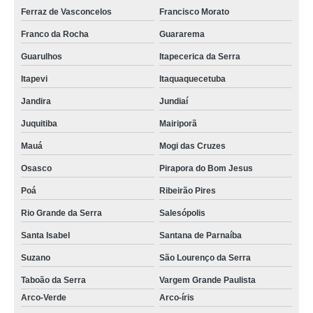
Ferraz de Vasconcelos
Francisco Morato
piso de madeira em Barueri
Franco da Rocha
Guararema
piso em madeira para quarto em Vinhedo
Guarulhos
Itapecerica da Serra
piso de madeira rústico preço no Parque São George
Itapevi
Itaquaquecetuba
piso em madeira para quarto no Morro do Macaco
Jandira
Jundiaí
piso em madeira de demolição em Cajamar
Juquitiba
Mairiporã
piso em madeira laminado em Juquitiba
Mauá
Mogi das Cruzes
piso de madeira para sala em Guarulhos
Osasco
Pirapora do Bom Jesus
quanto custa piso de madeira para área externa na Lavapés
Poá
Ribeirão Pires
instalação de piso de madeira em Guararema
Rio Grande da Serra
Salesópolis
piso de madeira para jardim externo em Itu
Santa Isabel
Santana de Parnaíba
piso de madeira em sp no Centro
Suzano
São Lourenço da Serra
piso de madeira maciça em Francisco Morato
Taboão da Serra
Vargem Grande Paulista
piso de madeira rústica na Granja Viana
Arco-Verde
Arco-íris