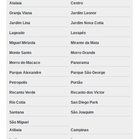
Atalaia
Centro
piso em madeira para cozinha em Guarulhos
Granja Viana
Jardim Leonor
piso de madeira colocado em Itaquaquecetuba
Jardim Lina
Jardim Nova Cotia
piso de madeira para escada preço em Jandira
Lageado
Lavapés
quanto custa piso de madeira vinílico no Jardim Nova Cotia
Miguel Mirizola
Mirante da Mata
instalação de piso de madeira no Parque Alexandre
Monte Santo
Morro Grande
piso de madeira para jardim em Taboão da Serra
Morro do Macaco
Panorama
instalação de piso laminado de madeira em Pirapora do Bom Jesus
Parque Alexandre
Parque São George
piso em madeira em Ferraz de Vasconcelos
Petropolis
Portão
piso de madeira preço em Santana de Parnaíba
Recanto Verde
Recanto dos Victor
piso de madeira vinílico preço em Pirapora do Bom Jesus
Rio Cotia
San Diego Park
piso de madeira para escada preço em Jundiaí
Santana
São Joaquim
piso de madeira de demolição preço na São Joaquim
São Miguel
Atibaia
Campinas
piso em madeira para escada na Lavapés