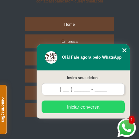
contatoassoalhosaomiguel@gmail.com
Home
Empresa
Olá! Fale agora pelo WhatsApp
Missão
Serviços
Insira seu telefone
Contato
Informações
Iniciar conversa
Mapa do site
1