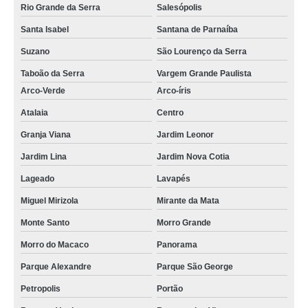
Rio Grande da Serra
Salesópolis
quero fazer raspagem em piso de madeira Mirante da Mata
Santa Isabel
Santana de Parnaíba
quero fazer raspagem de piso de madeira deck Carapicuíba
Suzano
São Lourenço da Serra
raspagem de piso de taco de madeira Guarulhos
Taboão da Serra
Vargem Grande Paulista
raspagem de piso de madeira maciça orçamento Cajamar
Arco-Verde
Arco-íris
Atalaia
Centro
quero fazer raspagem de piso de madeira para quarto Parque São George
Granja Viana
Jardim Leonor
quero fazer raspagem em piso de madeira Parque São George
Jardim Lina
Jardim Nova Cotia
quero fazer raspagem de piso de madeira maciça Itapecerica da Serra
Lageado
Lavapés
empresa de raspagem de piso de taco de madeira Taboão da Serra
Miguel Mirizola
Mirante da Mata
raspagem de piso de madeira assoalho São Miguel
Monte Santo
Morro Grande
onde fazer raspagem piso de madeira Granja Viana
Morro do Macaco
Panorama
empresa de raspagem de piso de madeira para quarto Guararema
Parque Alexandre
Parque São George
empresa de raspagem de piso de madeira deck Taboão da Serra
Petropolis
Portão
raspagem de piso de madeira para quarto orçamento Granja Viana