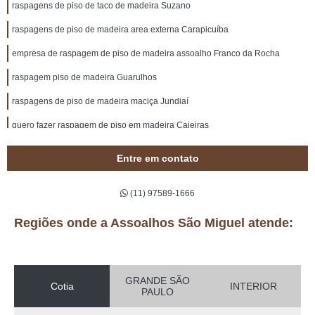
raspagens de piso de taco de madeira Suzano
raspagens de piso de madeira area externa Carapicuíba
empresa de raspagem de piso de madeira assoalho Franco da Rocha
raspagem piso de madeira Guarulhos
raspagens de piso de madeira maciça Jundiaí
quero fazer raspagem de piso em madeira Caieiras
empresa de raspagem de piso de madeira assoalho Mairiporã
Entre em contato
quero fazer raspagem de piso de taco de madeira Biritiba Mirim
(11) 97589-1666
empresa de raspagem de piso em madeiras Rio Grande da Serra
raspagem de piso de madeira arranhado orçamento Jardim Leonor
Regiões onde a Assoalhos São Miguel atende:
raspagem de piso em madeiras Itapecerica da Serra
raspagens de piso em madeira Cotia
GRANDE SÃO
Cotia
INTERIOR
PAULO
empresa de raspagem de piso em madeiras Mirante da Mata