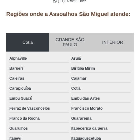
(11) 97589-1666
Regiões onde a Assoalhos São Miguel atende:
GRANDE SÃO
Cotia
INTERIOR
PAULO
Alphaville
Arujá
Barueri
Biritiba Mirim
Caieiras
Cajamar
Carapicuíba
Cotia
Embu Guaçú
Embu das Artes
Ferraz de Vasconcelos
Francisco Morato
Franco da Rocha
Guararema
Guarulhos
Itapecerica da Serra
Itapevi
Itaquaquecetuba