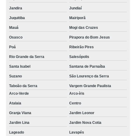
Jandira
Jundiaí
Juquitiba
Mairiporã
Mauá
Mogi das Cruzes
Osasco
Pirapora do Bom Jesus
Poá
Ribeirão Pires
Rio Grande da Serra
Salesópolis
Santa Isabel
Santana de Parnaíba
Suzano
São Lourenço da Serra
Taboão da Serra
Vargem Grande Paulista
Arco-Verde
Arco-íris
Atalaia
Centro
Granja Viana
Jardim Leonor
Jardim Lina
Jardim Nova Cotia
Lageado
Lavapés