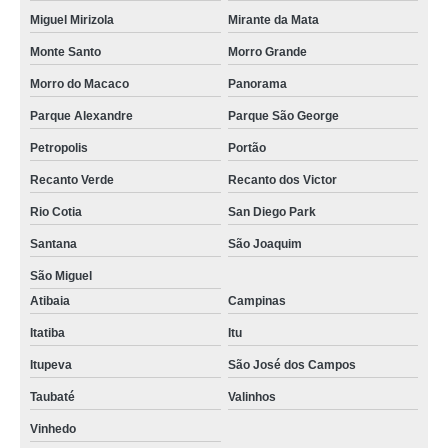
Miguel Mirizola
Mirante da Mata
Monte Santo
Morro Grande
Morro do Macaco
Panorama
Parque Alexandre
Parque São George
Petropolis
Portão
Recanto Verde
Recanto dos Victor
Rio Cotia
San Diego Park
Santana
São Joaquim
São Miguel
Atibaia
Campinas
Itatiba
Itu
Itupeva
São José dos Campos
Taubaté
Valinhos
Vinhedo