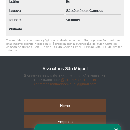
Itatiba
Itu
Itupeva
São José dos Campos
Taubaté
Valinhos
Vinhedo
O conteúdo do texto desta página é de direito reservado. Sua reprodução, parcial ou
total, mesmo citando nossos links, é proibida sem a autorização do autor. Crime de
violação de direito autoral – artigo 184 do Código Penal –
Lei 9610/98 - Lei de direitos
autorais
.
Assoalhos São Miguel
Alameda dos Aicás, 1563 - Moema São Paulo - SP
CEP: 04086-003
(11) 97589-1666
contatoassoalhosaomiguel@gmail.com
Home
Empresa