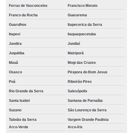
Ferraz de Vasconcelos
Francisco Morato
Franco da Rocha
Guararema
Guarulhos
Itapecerica da Serra
Itapevi
Itaquaquecetuba
Jandira
Jundiaí
Juquitiba
Mairiporã
Mauá
Mogi das Cruzes
Osasco
Pirapora do Bom Jesus
Poá
Ribeirão Pires
Rio Grande da Serra
Salesópolis
Santa Isabel
Santana de Parnaíba
Suzano
São Lourenço da Serra
Taboão da Serra
Vargem Grande Paulista
Arco-Verde
Arco-íris