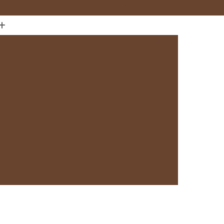
(11) 97589-1666
anejados
Cozinha com Móveis sob Medida
da com Ilha
Cozinha Planejada em Sp
Cozinha Planejada sob Medida
s
Fábrica de Cozinha Planejada
da
Loja de Cozinha Planejada
Deck de Madeira
Deck de Madeira Cumaru
deira em São Paulo
Deck de Madeira em Sp
Deck de Madeira para Banheiro
eira para Sacada
Deck de Madeira para Spa
Madeira sob Medida
Deck com Pergolado
ra
Deck em Madeira com Pergolado