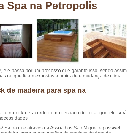
a Spa na Petropolis
Deck em Madeira Cumaru
Deck
Deck Madeira para Sacada
Deck Modul
Deck para Sacada
Empre
Marcenaria com Móveis Planejados
Marcenaria de Personalização de P
Marcenaria de Planejado para Residência
Marcenaria de Planejados em Sp
M
e, ele passa por um processo que garante isso, sendo assim
o
Marcenaria de Planejados para Quarto
rnas ou que ficam expostas à umidade e mudança de clima.
Empresa de Móveis Planejados
Loja d
k de madeira para spa na
Móveis Planejados em São Pa
Móveis Planejados para Apartament
 um deck de acordo com o espaço do local que ele será
Móveis Planejados para Quarto de 
necessidades.
Móveis Planejados para Sala de Jant
? Saiba que através da Assoalhos São Miguel é possível