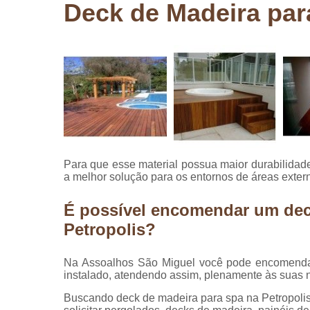
Deck de Madeira par
Pergolados
de madeira
Pergolados
em madeira
Pisos de
madeira
Raspagem
de pisos de
madeira
Para que esse material possua maior durabilidad
Restauraçã
a melhor solução para os entornos de áreas exte
de pisos de
madeira
É possível encomendar um dec
Petropolis?
Na Assoalhos São Miguel você pode encomendar
instalado, atendendo assim, plenamente às suas 
Buscando deck de madeira para spa na Petropolis