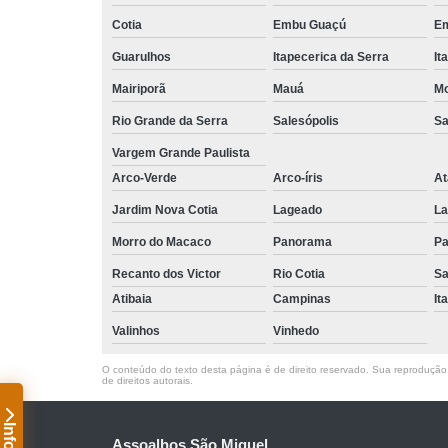
Cotia
Embu Guaçú
Em
Guarulhos
Itapecerica da Serra
It
Mairiporã
Mauá
Mo
Rio Grande da Serra
Salesópolis
Sa
Vargem Grande Paulista
Arco-Verde
Arco-íris
At
Jardim Nova Cotia
Lageado
La
Morro do Macaco
Panorama
Pa
Recanto dos Victor
Rio Cotia
Sa
Atibaia
Campinas
It
Valinhos
Vinhedo
O conteúdo do texto desta página é de direito reservado. Sua reprodução, 
de direitos autorais
.
Assoalhos São Miguel