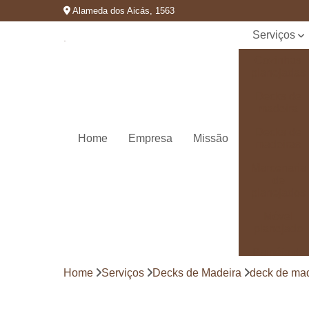
Alameda dos Aicás, 1563
Serviços
Cozinhas
planejadas
Decks de
madeira
Decks de
Home
Empresa
Missão
madeiras
Marcenaria
de
planejados
Móvel
planejado
Painéis de
madeira
Home
Serviços
Decks de Madeira
deck de ma
Pergolado
decorado