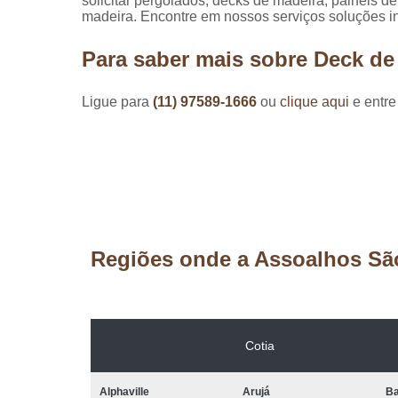
solicitar pergolados, decks de madeira, painéis d
madeira. Encontre em nossos serviços soluções in
Para saber mais sobre Deck de
Ligue para
(11) 97589-1666
ou
clique aqui
e entre
Regiões onde a Assoalhos Sã
Cotia
Alphaville
Arujá
Ba