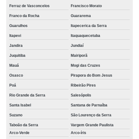
Ferraz de Vasconcelos
Francisco Morato
Franco da Rocha
Guararema
Guarulhos
Itapecerica da Serra
Itapevi
Itaquaquecetuba
Jandira
Jundiaí
Juquitiba
Mairiporã
Mauá
Mogi das Cruzes
Osasco
Pirapora do Bom Jesus
Poá
Ribeirão Pires
Rio Grande da Serra
Salesópolis
Santa Isabel
Santana de Parnaíba
Suzano
São Lourenço da Serra
Taboão da Serra
Vargem Grande Paulista
Arco-Verde
Arco-íris