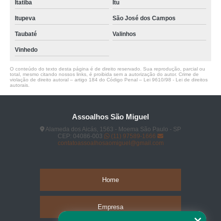
Itatiba
Itu
Itupeva
São José dos Campos
Taubaté
Valinhos
Vinhedo
O conteúdo do texto desta página é de direito reservado. Sua reprodução, parcial ou
total, mesmo citando nossos links, é proibida sem a autorização do autor. Crime de
violação de direito autoral – artigo 184 do Código Penal –
Lei 9610/98 - Lei de direitos
autorais
.
Assoalhos São Miguel
Alameda dos Aicás, 1563 - Moema São Paulo - SP
CEP: 04086-003
(11) 97589-1666
contatoassoalhosaomiguel@gmail.com
Home
Empresa