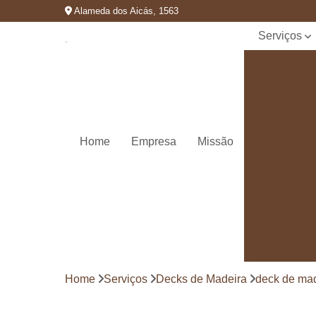
Alameda dos Aicás, 1563
Serviços
Cozinhas
planejadas
Decks de
madeira
Decks de
Home
Empresa
Missão
madeiras
Marcenaria
de
planejados
Móvel
planejado
Painéis de
madeira
Home
Serviços
Decks de Madeira
deck de ma
Pergolado
decorado