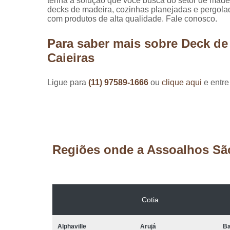
tenha a solução que você busca do setor de madei
decks de madeira, cozinhas planejadas e pergol
com produtos de alta qualidade. Fale conosco.
Para saber mais sobre Deck de
Caieiras
Ligue para
(11) 97589-1666
ou
clique aqui
e entre
Regiões onde a Assoalhos Sã
Cotia
Alphaville
Arujá
Ba