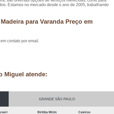
ra, são diversas opções de serviços oferecidas, como para
Móveis Planejados Residênciais
Painel d
ados. Estamos no mercado desde o ano de 2005, trabalhando
Painel de Madeira em São Paulo
Painel 
Painel de Madeira para área Exter
 Madeira para Varanda Preço em
Painel de Madeira para Parede
Painel de Madeira para Sala
Painel de Ma
 em contato por email.
Pergolado de Madeira Decorado
Pergo
Pergolado Decorado Casamento
Pergolado Decorado com Planta
Pergolado Decorado de Madeira
o Miguel atende:
Pergolado Decorado para Casamen
Pergolado Decorado para Pais
Pergolado de Madeira Cumaru
GRANDE SÃO PAULO
Pergolado de Madeira em São Pa
rueri
Biritiba Mirim
Caieiras