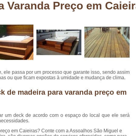
a Varanda Preço em Caiei
Deck em Madeira Cumaru
Deck
Deck Madeira para Sacada
Deck Modul
Deck para Sacada
Empre
Marcenaria com Móveis Planejados
Marcenaria de Personalização de P
Marcenaria de Planejado para Residência
Marcenaria de Planejados em Sp
M
e, ele passa por um processo que garante isso, sendo assim
o
Marcenaria de Planejados para Quarto
rnas ou que ficam expostas à umidade e mudança de clima.
Empresa de Móveis Planejados
Loja d
k de madeira para varanda preço em
Móveis Planejados em São Pa
Móveis Planejados para Apartament
 um deck de acordo com o espaço do local que ele será
Móveis Planejados para Quarto de 
necessidades.
Móveis Planejados para Sala de Jant
preço em Caieiras? Conte com a Assoalhos São Miguel e