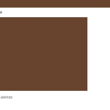
(11) 97589-1666
anejados
Cozinha com Móveis sob Medida
da com Ilha
Cozinha Planejada em Sp
Cozinha Planejada sob Medida
s
Fábrica de Cozinha Planejada
da
Loja de Cozinha Planejada
Deck de Madeira
Deck de Madeira Cumaru
deira em São Paulo
Deck de Madeira em Sp
Deck de Madeira para Banheiro
eira para Sacada
Deck de Madeira para Spa
Madeira sob Medida
Deck com Pergolado
aieiras
ra
Deck em Madeira com Pergolado