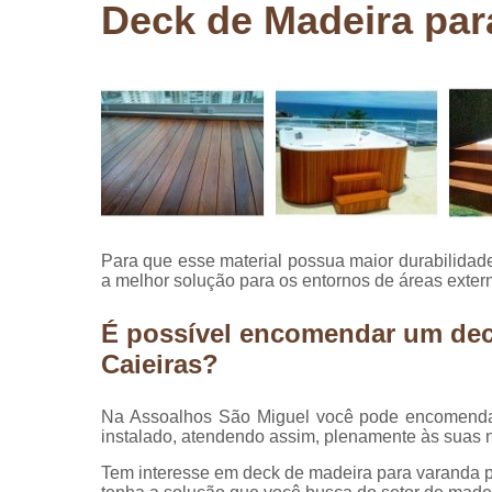
Deck de Madeira par
Pergolados
de madeira
Pergolados
em madeira
Pisos de
madeira
Raspagem
de pisos de
madeira
Para que esse material possua maior durabilidad
Restauraçã
a melhor solução para os entornos de áreas exte
de pisos de
madeira
É possível encomendar um dec
Caieiras?
Na Assoalhos São Miguel você pode encomendar
instalado, atendendo assim, plenamente às suas 
Tem interesse em deck de madeira para varanda 