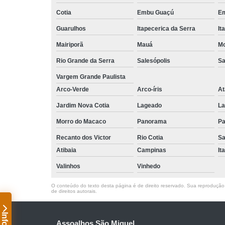
Cotia
Embu Guaçú
Em
Guarulhos
Itapecerica da Serra
It
Mairiporã
Mauá
Mo
Rio Grande da Serra
Salesópolis
Sa
Vargem Grande Paulista
Arco-Verde
Arco-íris
At
Jardim Nova Cotia
Lageado
La
Morro do Macaco
Panorama
Pa
Recanto dos Victor
Rio Cotia
Sa
Atibaia
Campinas
It
Valinhos
Vinhedo
O conteúdo do texto desta página é de direito reservado. Sua reprodução, 
de direitos autorais
.
Assoalhos São Miguel