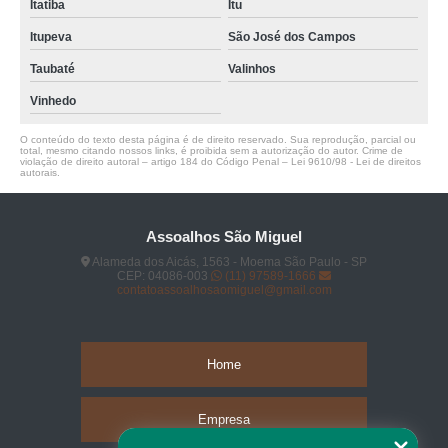
Itatiba
Itu
Itupeva
São José dos Campos
Taubaté
Valinhos
Vinhedo
O conteúdo do texto desta página é de direito reservado. Sua reprodução, parcial ou
total, mesmo citando nossos links, é proibida sem a autorização do autor. Crime de
violação de direito autoral – artigo 184 do Código Penal –
Lei 9610/98 - Lei de direitos
autorais
.
Assoalhos São Miguel
Alameda dos Aicás, 1563 - Moema São Paulo - SP
CEP: 04086-003
(11) 97589-1666
contatoassoalhosaomiguel@gmail.com
Home
Empresa