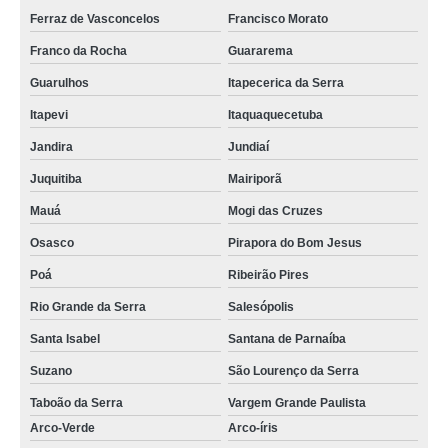
Ferraz de Vasconcelos
Francisco Morato
Franco da Rocha
Guararema
Guarulhos
Itapecerica da Serra
Itapevi
Itaquaquecetuba
Jandira
Jundiaí
Juquitiba
Mairiporã
Mauá
Mogi das Cruzes
Osasco
Pirapora do Bom Jesus
Poá
Ribeirão Pires
Rio Grande da Serra
Salesópolis
Santa Isabel
Santana de Parnaíba
Suzano
São Lourenço da Serra
Taboão da Serra
Vargem Grande Paulista
Arco-Verde
Arco-íris