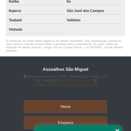
Itatiba
Itu
Itupeva
São José dos Campos
Taubaté
Valinhos
Vinhedo
O conteúdo do texto desta página é de direito reservado. Sua reprodução, parcial ou
total, mesmo citando nossos links, é proibida sem a autorização do autor. Crime de
violação de direito autoral – artigo 184 do Código Penal –
Lei 9610/98 - Lei de direitos
autorais
.
Assoalhos São Miguel
Alameda dos Aicás, 1563 - Moema São Paulo - SP
CEP: 04086-003
(11) 97589-1666
contatoassoalhosaomiguel@gmail.com
Home
Empresa