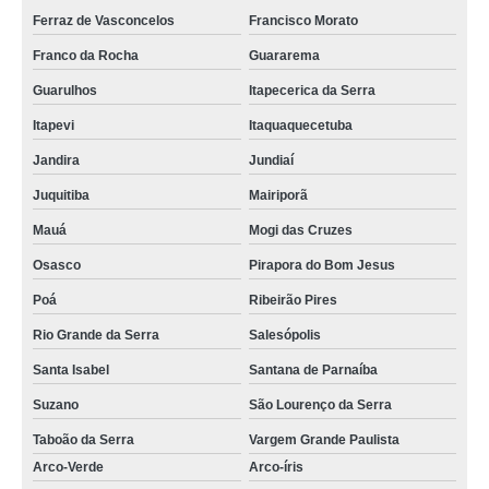
Ferraz de Vasconcelos
Francisco Morato
Franco da Rocha
Guararema
Guarulhos
Itapecerica da Serra
Itapevi
Itaquaquecetuba
Jandira
Jundiaí
Juquitiba
Mairiporã
Mauá
Mogi das Cruzes
Osasco
Pirapora do Bom Jesus
Poá
Ribeirão Pires
Rio Grande da Serra
Salesópolis
Santa Isabel
Santana de Parnaíba
Suzano
São Lourenço da Serra
Taboão da Serra
Vargem Grande Paulista
Arco-Verde
Arco-íris