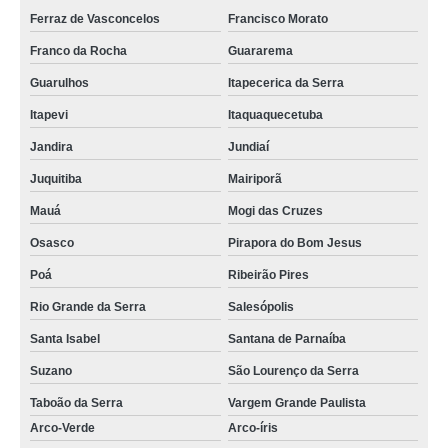
Ferraz de Vasconcelos
Francisco Morato
Franco da Rocha
Guararema
Guarulhos
Itapecerica da Serra
Itapevi
Itaquaquecetuba
Jandira
Jundiaí
Juquitiba
Mairiporã
Mauá
Mogi das Cruzes
Osasco
Pirapora do Bom Jesus
Poá
Ribeirão Pires
Rio Grande da Serra
Salesópolis
Santa Isabel
Santana de Parnaíba
Suzano
São Lourenço da Serra
Taboão da Serra
Vargem Grande Paulista
Arco-Verde
Arco-íris