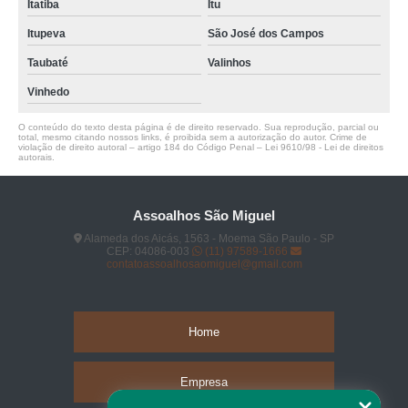
Itatiba
Itu
Itupeva
São José dos Campos
Taubaté
Valinhos
Vinhedo
O conteúdo do texto desta página é de direito reservado. Sua reprodução, parcial ou
total, mesmo citando nossos links, é proibida sem a autorização do autor. Crime de
violação de direito autoral – artigo 184 do Código Penal –
Lei 9610/98 - Lei de direitos
autorais
.
Assoalhos São Miguel
Alameda dos Aicás, 1563 - Moema São Paulo - SP
CEP: 04086-003
(11) 97589-1666
contatoassoalhosaomiguel@gmail.com
Home
Empresa