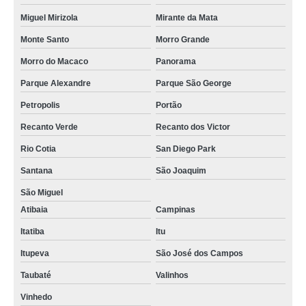
Miguel Mirizola
Mirante da Mata
Monte Santo
Morro Grande
Morro do Macaco
Panorama
Parque Alexandre
Parque São George
Petropolis
Portão
Recanto Verde
Recanto dos Victor
Rio Cotia
San Diego Park
Santana
São Joaquim
São Miguel
Atibaia
Campinas
Itatiba
Itu
Itupeva
São José dos Campos
Taubaté
Valinhos
Vinhedo