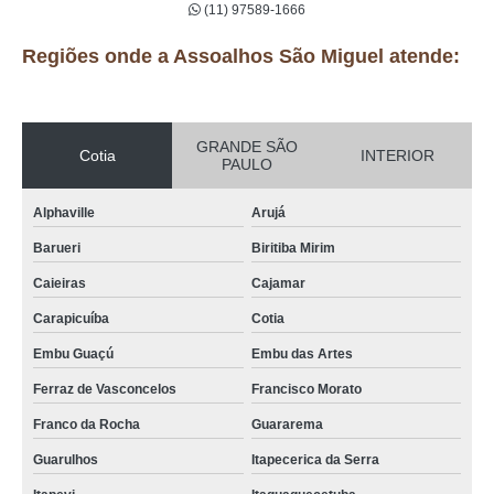
(11) 97589-1666
Regiões onde a Assoalhos São Miguel atende:
GRANDE SÃO
Cotia
INTERIOR
PAULO
Alphaville
Arujá
Barueri
Biritiba Mirim
Caieiras
Cajamar
Carapicuíba
Cotia
Embu Guaçú
Embu das Artes
Ferraz de Vasconcelos
Francisco Morato
Franco da Rocha
Guararema
Guarulhos
Itapecerica da Serra