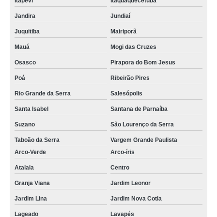
Itapevi
Itaquaquecetuba
Jandira
Jundiaí
Juquitiba
Mairiporã
Mauá
Mogi das Cruzes
Osasco
Pirapora do Bom Jesus
Poá
Ribeirão Pires
Rio Grande da Serra
Salesópolis
Santa Isabel
Santana de Parnaíba
Suzano
São Lourenço da Serra
Taboão da Serra
Vargem Grande Paulista
Arco-Verde
Arco-íris
Atalaia
Centro
Granja Viana
Jardim Leonor
Jardim Lina
Jardim Nova Cotia
Lageado
Lavapés