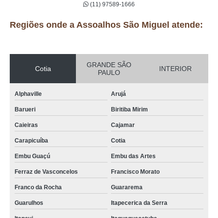
(11) 97589-1666
Regiões onde a Assoalhos São Miguel atende:
GRANDE SÃO
Cotia
INTERIOR
PAULO
Alphaville
Arujá
Barueri
Biritiba Mirim
Caieiras
Cajamar
Carapicuíba
Cotia
Embu Guaçú
Embu das Artes
Ferraz de Vasconcelos
Francisco Morato
Franco da Rocha
Guararema
Guarulhos
Itapecerica da Serra