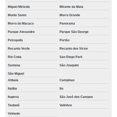
Miguel Mirizola
Mirante da Mata
Monte Santo
Morro Grande
Morro do Macaco
Panorama
Parque Alexandre
Parque São George
Petropolis
Portão
Recanto Verde
Recanto dos Victor
Rio Cotia
San Diego Park
Santana
São Joaquim
São Miguel
Atibaia
Campinas
Itatiba
Itu
Itupeva
São José dos Campos
Taubaté
Valinhos
Vinhedo