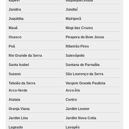
Itapevi
Itaquaquecetuba
Jandira
Jundiaí
Juquitiba
Mairiporã
Mauá
Mogi das Cruzes
Osasco
Pirapora do Bom Jesus
Poá
Ribeirão Pires
Rio Grande da Serra
Salesópolis
Santa Isabel
Santana de Parnaíba
Suzano
São Lourenço da Serra
Taboão da Serra
Vargem Grande Paulista
Arco-Verde
Arco-íris
Atalaia
Centro
Granja Viana
Jardim Leonor
Jardim Lina
Jardim Nova Cotia
Lageado
Lavapés