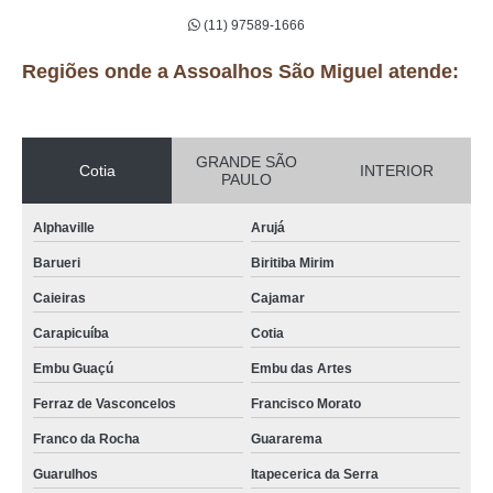
(11) 97589-1666
Regiões onde a Assoalhos São Miguel atende:
GRANDE SÃO
Cotia
INTERIOR
PAULO
Alphaville
Arujá
Barueri
Biritiba Mirim
Caieiras
Cajamar
Carapicuíba
Cotia
Embu Guaçú
Embu das Artes
Ferraz de Vasconcelos
Francisco Morato
Franco da Rocha
Guararema
Guarulhos
Itapecerica da Serra