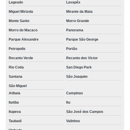
Lageado
Lavapés
Miguel Mirizola
Mirante da Mata
Monte Santo
Morro Grande
Morro do Macaco
Panorama
Parque Alexandre
Parque São George
Petropolis
Portão
Recanto Verde
Recanto dos Victor
Rio Cotia
San Diego Park
Santana
São Joaquim
São Miguel
Atibaia
Campinas
Itatiba
Itu
Itupeva
São José dos Campos
Taubaté
Valinhos