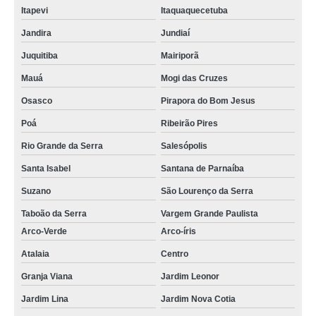
Itapevi
Itaquaquecetuba
Jandira
Jundiaí
Juquitiba
Mairiporã
Mauá
Mogi das Cruzes
Osasco
Pirapora do Bom Jesus
Poá
Ribeirão Pires
Rio Grande da Serra
Salesópolis
Santa Isabel
Santana de Parnaíba
Suzano
São Lourenço da Serra
Taboão da Serra
Vargem Grande Paulista
Arco-Verde
Arco-íris
Atalaia
Centro
Granja Viana
Jardim Leonor
Jardim Lina
Jardim Nova Cotia