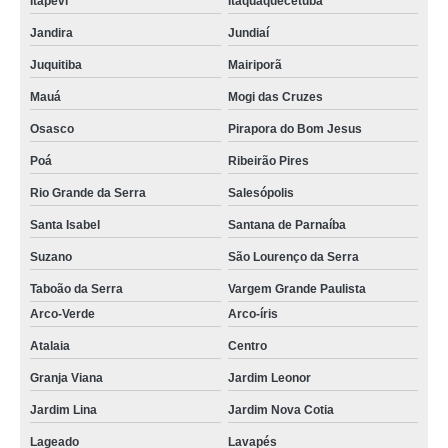
Itapevi
Itaquaquecetuba
Jandira
Jundiaí
Juquitiba
Mairiporã
Mauá
Mogi das Cruzes
Osasco
Pirapora do Bom Jesus
Poá
Ribeirão Pires
Rio Grande da Serra
Salesópolis
Santa Isabel
Santana de Parnaíba
Suzano
São Lourenço da Serra
Taboão da Serra
Vargem Grande Paulista
Arco-Verde
Arco-íris
Atalaia
Centro
Granja Viana
Jardim Leonor
Jardim Lina
Jardim Nova Cotia
Lageado
Lavapés