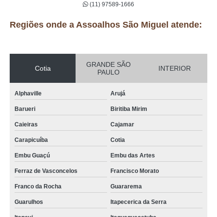
(11) 97589-1666
Regiões onde a Assoalhos São Miguel atende:
GRANDE SÃO
Cotia
INTERIOR
PAULO
Alphaville
Arujá
Barueri
Biritiba Mirim
Caieiras
Cajamar
Carapicuíba
Cotia
Embu Guaçú
Embu das Artes
Ferraz de Vasconcelos
Francisco Morato
Franco da Rocha
Guararema
Guarulhos
Itapecerica da Serra