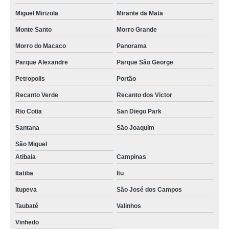
Miguel Mirizola
Mirante da Mata
Monte Santo
Morro Grande
Morro do Macaco
Panorama
Parque Alexandre
Parque São George
Petropolis
Portão
Recanto Verde
Recanto dos Victor
Rio Cotia
San Diego Park
Santana
São Joaquim
São Miguel
Atibaia
Campinas
Itatiba
Itu
Itupeva
São José dos Campos
Taubaté
Valinhos
Vinhedo