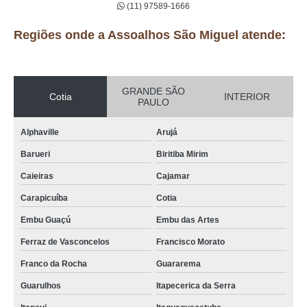
(11) 97589-1666
Regiões onde a Assoalhos São Miguel atende:
GRANDE SÃO
Cotia
INTERIOR
PAULO
Alphaville
Arujá
Barueri
Biritiba Mirim
Caieiras
Cajamar
Carapicuíba
Cotia
Embu Guaçú
Embu das Artes
Ferraz de Vasconcelos
Francisco Morato
Franco da Rocha
Guararema
Guarulhos
Itapecerica da Serra