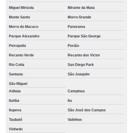
Miguel Mirizola
Mirante da Mata
Monte Santo
Morro Grande
Morro do Macaco
Panorama
Parque Alexandre
Parque São George
Petropolis
Portão
Recanto Verde
Recanto dos Victor
Rio Cotia
San Diego Park
Santana
São Joaquim
São Miguel
Atibaia
Campinas
Itatiba
Itu
Itupeva
São José dos Campos
Taubaté
Valinhos
Vinhedo