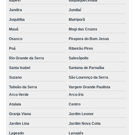
Itapevi
Itaquaquecetuba
Jandira
Jundiaí
Juquitiba
Mairiporã
Mauá
Mogi das Cruzes
Osasco
Pirapora do Bom Jesus
Poá
Ribeirão Pires
Rio Grande da Serra
Salesópolis
Santa Isabel
Santana de Parnaíba
Suzano
São Lourenço da Serra
Taboão da Serra
Vargem Grande Paulista
Arco-Verde
Arco-íris
Atalaia
Centro
Granja Viana
Jardim Leonor
Jardim Lina
Jardim Nova Cotia
Lageado
Lavapés