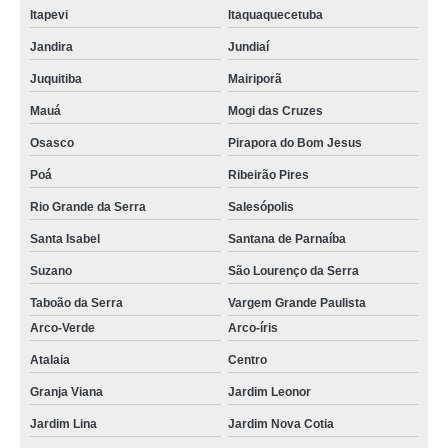
Itapevi
Itaquaquecetuba
Jandira
Jundiaí
Juquitiba
Mairiporã
Mauá
Mogi das Cruzes
Osasco
Pirapora do Bom Jesus
Poá
Ribeirão Pires
Rio Grande da Serra
Salesópolis
Santa Isabel
Santana de Parnaíba
Suzano
São Lourenço da Serra
Taboão da Serra
Vargem Grande Paulista
Arco-Verde
Arco-íris
Atalaia
Centro
Granja Viana
Jardim Leonor
Jardim Lina
Jardim Nova Cotia