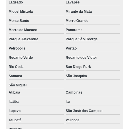
Lageado
Lavapés
Miguel Mirizola
Mirante da Mata
Monte Santo
Morro Grande
Morro do Macaco
Panorama
Parque Alexandre
Parque São George
Petropolis
Portão
Recanto Verde
Recanto dos Victor
Rio Cotia
San Diego Park
Santana
São Joaquim
São Miguel
Atibaia
Campinas
Itatiba
Itu
Itupeva
São José dos Campos
Taubaté
Valinhos