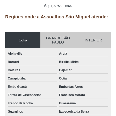
(11) 97589-1666
Regiões onde a Assoalhos São Miguel atende:
GRANDE SÃO
Cotia
INTERIOR
PAULO
Alphaville
Arujá
Barueri
Biritiba Mirim
Caieiras
Cajamar
Carapicuíba
Cotia
Embu Guaçú
Embu das Artes
Ferraz de Vasconcelos
Francisco Morato
Franco da Rocha
Guararema
Guarulhos
Itapecerica da Serra