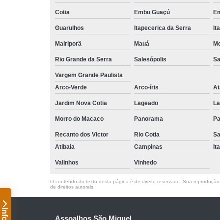
Cotia
Embu Guaçú
Em
Guarulhos
Itapecerica da Serra
It
Mairiporã
Mauá
Mo
Rio Grande da Serra
Salesópolis
Sa
Vargem Grande Paulista
Arco-Verde
Arco-íris
At
Jardim Nova Cotia
Lageado
La
Morro do Macaco
Panorama
Pa
Recanto dos Victor
Rio Cotia
Sa
Atibaia
Campinas
It
Valinhos
Vinhedo
O conteúdo do texto desta página é de direito reservado. Sua reprodução, 
de direitos autorais
.
Assoalhos São Miguel