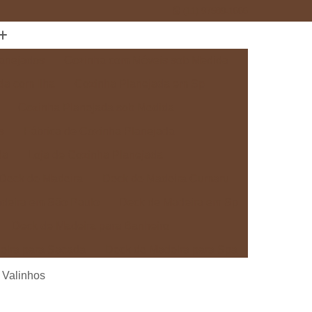
(11) 97589-1666
anejados
Cozinha com Móveis sob Medida
da com Ilha
Cozinha Planejada em Sp
Cozinha Planejada sob Medida
s
Fábrica de Cozinha Planejada
da
Loja de Cozinha Planejada
Deck de Madeira
Deck de Madeira Cumaru
deira em São Paulo
Deck de Madeira em Sp
Deck de Madeira para Banheiro
eira para Sacada
Deck de Madeira para Spa
Madeira sob Medida
Deck com Pergolado
 Valinhos
ra
Deck em Madeira com Pergolado