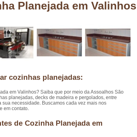
nha Planejada em Valinhos
Deck em Madeira Cumaru
Deck
Deck Madeira para Sacada
Deck Modul
Deck para Sacada
Empre
Marcenaria com Móveis Planejados
Marcenaria de Personalização de P
Marcenaria de Planejado para Residência
Marcenaria de Planejados em Sp
M
ar cozinhas planejadas:
o
Marcenaria de Planejados para Quarto
Empresa de Móveis Planejados
Loja d
ejada em Valinhos? Saiba que por meio da Assoalhos São
has planejadas, decks de madeira e pergolados, entre
Móveis Planejados em São Pa
a a sua necessidade. Buscamos cada vez mais nos
Móveis Planejados para Apartament
e em contato.
Móveis Planejados para Quarto de 
ntes de Cozinha Planejada em
Móveis Planejados para Sala de Jant