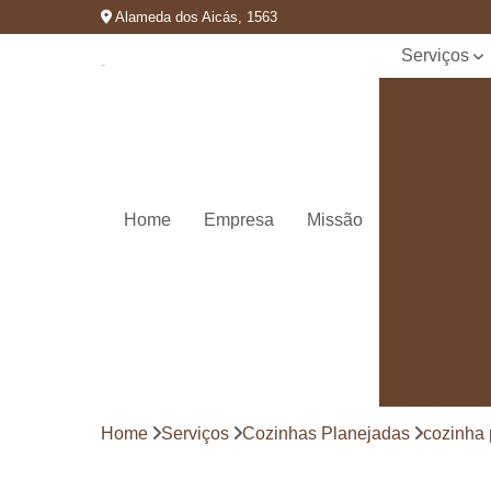
Alameda dos Aicás, 1563
Serviços
Cozinhas
planejadas
Decks de
madeira
Decks de
Home
Empresa
Missão
madeiras
Marcenaria
de
planejados
Móvel
planejado
Painéis de
madeira
Home
Serviços
Cozinhas Planejadas
cozinha
Pergolado
decorado