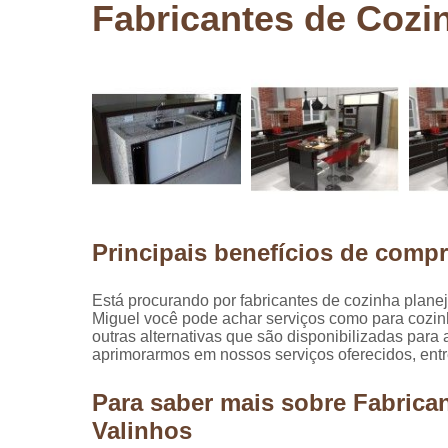
Fabricantes de Cozi
Pergolados
de madeira
Pergolados
em madeira
Pisos de
madeira
Raspagem
de pisos de
madeira
Principais benefícios de compr
Restauraçã
de pisos de
madeira
Está procurando por fabricantes de cozinha plan
Miguel você pode achar serviços como para cozin
outras alternativas que são disponibilizadas par
aprimorarmos em nossos serviços oferecidos, entr
Para saber mais sobre Fabrica
Valinhos