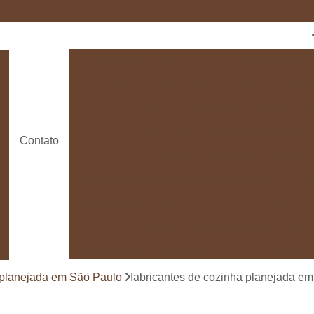
Cozinha com Ilha
Cozinha com Móveis Pl
Cozinha Planejada
Cozinha Planeja
Cozinha Planejada em São Paulo
Empresas de Cozinhas Planejada
Contato
Fabricante de Cozinha Planeja
Loja de Móveis Planejados para Cozinha
Deck de Madeira de Demolição
Deck de Ma
Deck de Madeira para Banheira
Deck de Madeira para Piscina
Deck de Mad
Deck de Madeira para Varanda
Deck de 
 planejada em São Paulo
fabricantes de cozinha planejada em
Deck e Pergolado
Deck em Madei