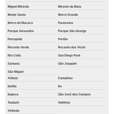
Miguel Mirizola
Mirante da Mata
Monte Santo
Morro Grande
Morro do Macaco
Panorama
Parque Alexandre
Parque São George
Petropolis
Portão
Recanto Verde
Recanto dos Victor
Rio Cotia
San Diego Park
Santana
São Joaquim
São Miguel
Atibaia
Campinas
Itatiba
Itu
Itupeva
São José dos Campos
Taubaté
Valinhos
Vinhedo