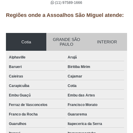
(11) 97589-1666
Regiões onde a Assoalhos São Miguel atende:
GRANDE SÃO
Cotia
INTERIOR
PAULO
Alphaville
Arujá
Barueri
Biritiba Mirim
Caieiras
Cajamar
Carapicuíba
Cotia
Embu Guaçú
Embu das Artes
Ferraz de Vasconcelos
Francisco Morato
Franco da Rocha
Guararema
Guarulhos
Itapecerica da Serra