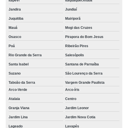
Itapevi
Itaquaquecetuba
Jandira
Jundiaí
Juquitiba
Mairiporã
Mauá
Mogi das Cruzes
Osasco
Pirapora do Bom Jesus
Poá
Ribeirão Pires
Rio Grande da Serra
Salesópolis
Santa Isabel
Santana de Parnaíba
Suzano
São Lourenço da Serra
Taboão da Serra
Vargem Grande Paulista
Arco-Verde
Arco-íris
Atalaia
Centro
Granja Viana
Jardim Leonor
Jardim Lina
Jardim Nova Cotia
Lageado
Lavapés