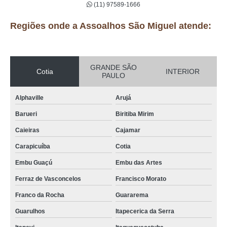
(11) 97589-1666
Regiões onde a Assoalhos São Miguel atende:
GRANDE SÃO
Cotia
INTERIOR
PAULO
Alphaville
Arujá
Barueri
Biritiba Mirim
Caieiras
Cajamar
Carapicuíba
Cotia
Embu Guaçú
Embu das Artes
Ferraz de Vasconcelos
Francisco Morato
Franco da Rocha
Guararema
Guarulhos
Itapecerica da Serra