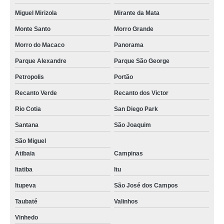
Miguel Mirizola
Mirante da Mata
Monte Santo
Morro Grande
Morro do Macaco
Panorama
Parque Alexandre
Parque São George
Petropolis
Portão
Recanto Verde
Recanto dos Victor
Rio Cotia
San Diego Park
Santana
São Joaquim
São Miguel
Atibaia
Campinas
Itatiba
Itu
Itupeva
São José dos Campos
Taubaté
Valinhos
Vinhedo