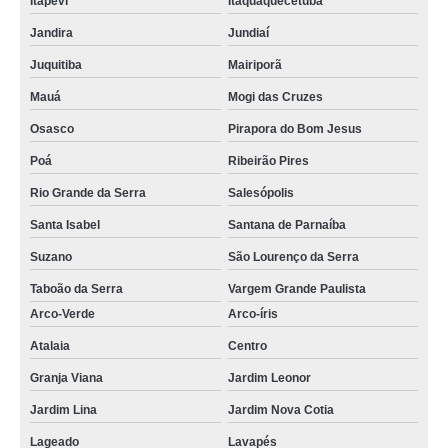
Itapevi
Itaquaquecetuba
Jandira
Jundiaí
Juquitiba
Mairiporã
Mauá
Mogi das Cruzes
Osasco
Pirapora do Bom Jesus
Poá
Ribeirão Pires
Rio Grande da Serra
Salesópolis
Santa Isabel
Santana de Parnaíba
Suzano
São Lourenço da Serra
Taboão da Serra
Vargem Grande Paulista
Arco-Verde
Arco-íris
Atalaia
Centro
Granja Viana
Jardim Leonor
Jardim Lina
Jardim Nova Cotia
Lageado
Lavapés