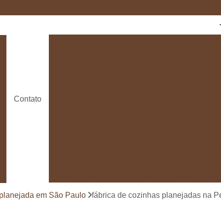
Cozinha com Ilha
Cozinha com Móveis Pl
Cozinha Planejada
Cozinha Planeja
Cozinha Planejada em São Paulo
Empresas de Cozinhas Planejada
Contato
Fabricante de Cozinha Planeja
Loja de Móveis Planejados para Cozinha
Deck de Madeira de Demolição
Deck de Ma
Deck de Madeira para Banheira
Deck de Madeira para Piscina
Deck de Mad
Deck de Madeira para Varanda
Deck de 
 planejada em São Paulo
fábrica de cozinhas planejadas na Pe
Deck e Pergolado
Deck em Madei