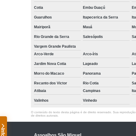
Cotia
Embu Guaçú
Em
Guarulhos
Itapecerica da Serra
It
Mairiporã
Mauá
Mo
Rio Grande da Serra
Salesópolis
Sa
Vargem Grande Paulista
Arco-Verde
Arco-íris
At
Jardim Nova Cotia
Lageado
La
Morro do Macaco
Panorama
Pa
Recanto dos Victor
Rio Cotia
Sa
Atibaia
Campinas
It
Valinhos
Vinhedo
O conteúdo do texto desta página é de direito reservado. Sua reprodução, 
de direitos autorais
.
Assoalhos São Miguel