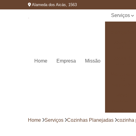
Alameda dos Aicás, 1563
Serviços
Cozinhas
planejadas
Decks de
madeira
Decks de
Home
Empresa
Missão
madeiras
Marcenaria
de
planejados
Móvel
planejado
Painéis de
madeira
Home
Serviços
Cozinhas Planejadas
cozinha
Pergolado
decorado