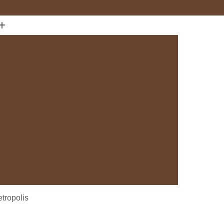
(11) 97589-1666
anejados
Cozinha com Móveis sob Medida
da com Ilha
Cozinha Planejada em Sp
Cozinha Planejada sob Medida
s
Fábrica de Cozinha Planejada
da
Loja de Cozinha Planejada
Deck de Madeira
Deck de Madeira Cumaru
deira em São Paulo
Deck de Madeira em Sp
Deck de Madeira para Banheiro
eira para Sacada
Deck de Madeira para Spa
Madeira sob Medida
Deck com Pergolado
tropolis
ra
Deck em Madeira com Pergolado