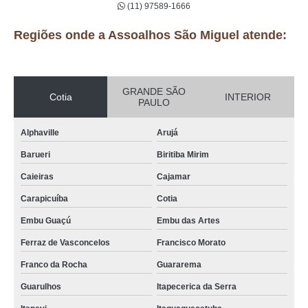
(11) 97589-1666
Regiões onde a Assoalhos São Miguel atende:
GRANDE SÃO
Cotia
INTERIOR
PAULO
Alphaville
Arujá
Barueri
Biritiba Mirim
Caieiras
Cajamar
Carapicuíba
Cotia
Embu Guaçú
Embu das Artes
Ferraz de Vasconcelos
Francisco Morato
Franco da Rocha
Guararema
Guarulhos
Itapecerica da Serra