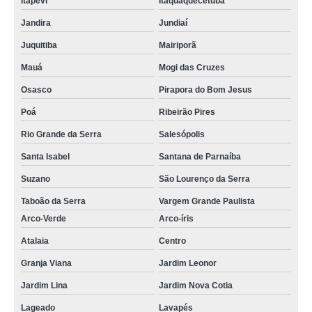
Itapevi
Itaquaquecetuba
Jandira
Jundiaí
Juquitiba
Mairiporã
Mauá
Mogi das Cruzes
Osasco
Pirapora do Bom Jesus
Poá
Ribeirão Pires
Rio Grande da Serra
Salesópolis
Santa Isabel
Santana de Parnaíba
Suzano
São Lourenço da Serra
Taboão da Serra
Vargem Grande Paulista
Arco-Verde
Arco-íris
Atalaia
Centro
Granja Viana
Jardim Leonor
Jardim Lina
Jardim Nova Cotia
Lageado
Lavapés