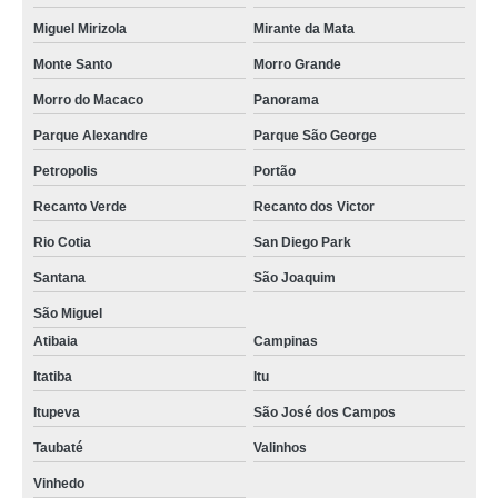
Miguel Mirizola
Mirante da Mata
Monte Santo
Morro Grande
Morro do Macaco
Panorama
Parque Alexandre
Parque São George
Petropolis
Portão
Recanto Verde
Recanto dos Victor
Rio Cotia
San Diego Park
Santana
São Joaquim
São Miguel
Atibaia
Campinas
Itatiba
Itu
Itupeva
São José dos Campos
Taubaté
Valinhos
Vinhedo