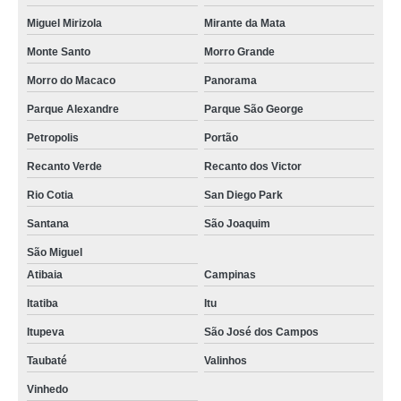
Miguel Mirizola
Mirante da Mata
Monte Santo
Morro Grande
Morro do Macaco
Panorama
Parque Alexandre
Parque São George
Petropolis
Portão
Recanto Verde
Recanto dos Victor
Rio Cotia
San Diego Park
Santana
São Joaquim
São Miguel
Atibaia
Campinas
Itatiba
Itu
Itupeva
São José dos Campos
Taubaté
Valinhos
Vinhedo