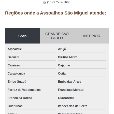
(11) 97589-1666
Regiões onde a Assoalhos São Miguel atende:
GRANDE SÃO
Cotia
INTERIOR
PAULO
Alphaville
Arujá
Barueri
Biritiba Mirim
Caieiras
Cajamar
Carapicuíba
Cotia
Embu Guaçú
Embu das Artes
Ferraz de Vasconcelos
Francisco Morato
Franco da Rocha
Guararema
Guarulhos
Itapecerica da Serra