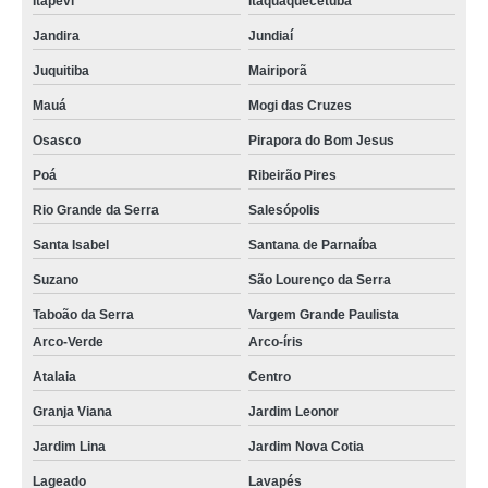
Itapevi
Itaquaquecetuba
Jandira
Jundiaí
Juquitiba
Mairiporã
Mauá
Mogi das Cruzes
Osasco
Pirapora do Bom Jesus
Poá
Ribeirão Pires
Rio Grande da Serra
Salesópolis
Santa Isabel
Santana de Parnaíba
Suzano
São Lourenço da Serra
Taboão da Serra
Vargem Grande Paulista
Arco-Verde
Arco-íris
Atalaia
Centro
Granja Viana
Jardim Leonor
Jardim Lina
Jardim Nova Cotia
Lageado
Lavapés