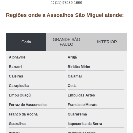
(11) 97589-1666
Regiões onde a Assoalhos São Miguel atende:
GRANDE SÃO
Cotia
INTERIOR
PAULO
Alphaville
Arujá
Barueri
Biritiba Mirim
Caieiras
Cajamar
Carapicuíba
Cotia
Embu Guaçú
Embu das Artes
Ferraz de Vasconcelos
Francisco Morato
Franco da Rocha
Guararema
Guarulhos
Itapecerica da Serra