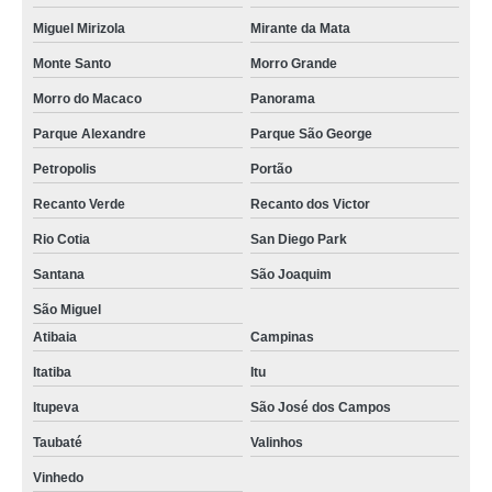
Miguel Mirizola
Mirante da Mata
Monte Santo
Morro Grande
Morro do Macaco
Panorama
Parque Alexandre
Parque São George
Petropolis
Portão
Recanto Verde
Recanto dos Victor
Rio Cotia
San Diego Park
Santana
São Joaquim
São Miguel
Atibaia
Campinas
Itatiba
Itu
Itupeva
São José dos Campos
Taubaté
Valinhos
Vinhedo