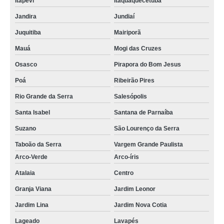
Itapevi
Itaquaquecetuba
Jandira
Jundiaí
Juquitiba
Mairiporã
Mauá
Mogi das Cruzes
Osasco
Pirapora do Bom Jesus
Poá
Ribeirão Pires
Rio Grande da Serra
Salesópolis
Santa Isabel
Santana de Parnaíba
Suzano
São Lourenço da Serra
Taboão da Serra
Vargem Grande Paulista
Arco-Verde
Arco-íris
Atalaia
Centro
Granja Viana
Jardim Leonor
Jardim Lina
Jardim Nova Cotia
Lageado
Lavapés