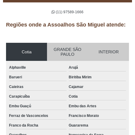
(11) 97589-1666
Regiões onde a Assoalhos São Miguel atende:
GRANDE SÃO
Cotia
INTERIOR
PAULO
Alphaville
Arujá
Barueri
Biritiba Mirim
Caieiras
Cajamar
Carapicuíba
Cotia
Embu Guaçú
Embu das Artes
Ferraz de Vasconcelos
Francisco Morato
Franco da Rocha
Guararema