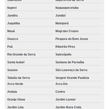
Guarulhos
Itapecerica da Serra
Itapevi
Itaquaquecetuba
Jandira
Jundiaí
Juquitiba
Mairiporã
Mauá
Mogi das Cruzes
Osasco
Pirapora do Bom Jesus
Poá
Ribeirão Pires
Rio Grande da Serra
Salesópolis
Santa Isabel
Santana de Parnaíba
Suzano
São Lourenço da Serra
Taboão da Serra
Vargem Grande Paulista
Arco-Verde
Arco-íris
Atalaia
Centro
Granja Viana
Jardim Leonor
Jardim Lina
Jardim Nova Cotia