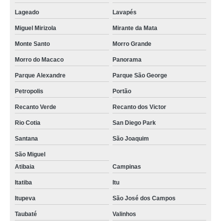
Lageado
Lavapés
Miguel Mirizola
Mirante da Mata
Monte Santo
Morro Grande
Morro do Macaco
Panorama
Parque Alexandre
Parque São George
Petropolis
Portão
Recanto Verde
Recanto dos Victor
Rio Cotia
San Diego Park
Santana
São Joaquim
São Miguel
Atibaia
Campinas
Itatiba
Itu
Itupeva
São José dos Campos
Taubaté
Valinhos