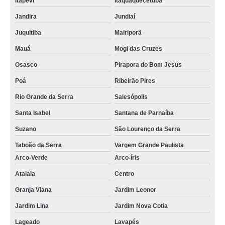
Itapevi
Itaquaquecetuba
Jandira
Jundiaí
Juquitiba
Mairiporã
Mauá
Mogi das Cruzes
Osasco
Pirapora do Bom Jesus
Poá
Ribeirão Pires
Rio Grande da Serra
Salesópolis
Santa Isabel
Santana de Parnaíba
Suzano
São Lourenço da Serra
Taboão da Serra
Vargem Grande Paulista
Arco-Verde
Arco-íris
Atalaia
Centro
Granja Viana
Jardim Leonor
Jardim Lina
Jardim Nova Cotia
Lageado
Lavapés