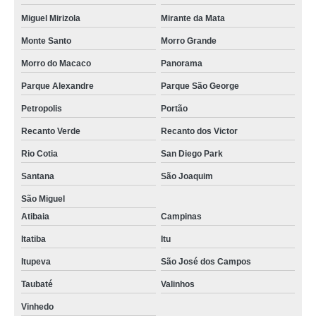
Miguel Mirizola
Mirante da Mata
Monte Santo
Morro Grande
Morro do Macaco
Panorama
Parque Alexandre
Parque São George
Petropolis
Portão
Recanto Verde
Recanto dos Victor
Rio Cotia
San Diego Park
Santana
São Joaquim
São Miguel
Atibaia
Campinas
Itatiba
Itu
Itupeva
São José dos Campos
Taubaté
Valinhos
Vinhedo