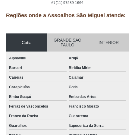
(11) 97589-1666
Regiões onde a Assoalhos São Miguel atende:
GRANDE SÃO
Cotia
INTERIOR
PAULO
Alphaville
Arujá
Barueri
Biritiba Mirim
Caieiras
Cajamar
Carapicuíba
Cotia
Embu Guaçú
Embu das Artes
Ferraz de Vasconcelos
Francisco Morato
Franco da Rocha
Guararema
Guarulhos
Itapecerica da Serra