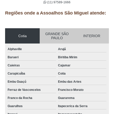
(11) 97589-1666
Regiões onde a Assoalhos São Miguel atende:
GRANDE SÃO
Cotia
INTERIOR
PAULO
Alphaville
Arujá
Barueri
Biritiba Mirim
Caieiras
Cajamar
Carapicuíba
Cotia
Embu Guaçú
Embu das Artes
Ferraz de Vasconcelos
Francisco Morato
Franco da Rocha
Guararema
Guarulhos
Itapecerica da Serra