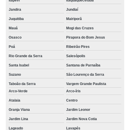
Itapevi
Itaquaquecetuba
Jandira
Jundiaí
Juquitiba
Mairiporã
Mauá
Mogi das Cruzes
Osasco
Pirapora do Bom Jesus
Poá
Ribeirão Pires
Rio Grande da Serra
Salesópolis
Santa Isabel
Santana de Parnaíba
Suzano
São Lourenço da Serra
Taboão da Serra
Vargem Grande Paulista
Arco-Verde
Arco-íris
Atalaia
Centro
Granja Viana
Jardim Leonor
Jardim Lina
Jardim Nova Cotia
Lageado
Lavapés