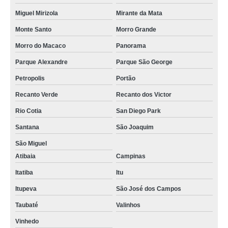
Miguel Mirizola
Mirante da Mata
Monte Santo
Morro Grande
Morro do Macaco
Panorama
Parque Alexandre
Parque São George
Petropolis
Portão
Recanto Verde
Recanto dos Victor
Rio Cotia
San Diego Park
Santana
São Joaquim
São Miguel
Atibaia
Campinas
Itatiba
Itu
Itupeva
São José dos Campos
Taubaté
Valinhos
Vinhedo