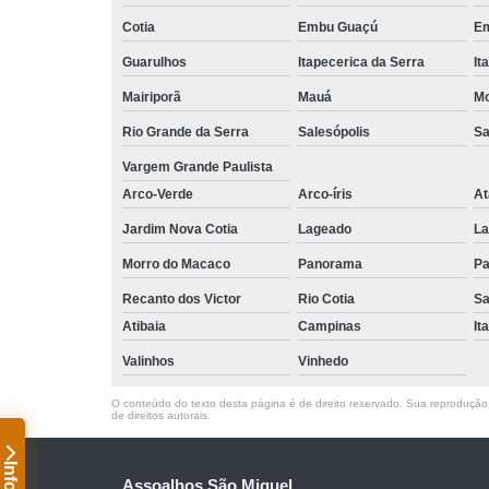
Cotia
Embu Guaçú
Em
Guarulhos
Itapecerica da Serra
It
Mairiporã
Mauá
Mo
Rio Grande da Serra
Salesópolis
Sa
Vargem Grande Paulista
Arco-Verde
Arco-íris
At
Jardim Nova Cotia
Lageado
La
Morro do Macaco
Panorama
Pa
Recanto dos Victor
Rio Cotia
Sa
Atibaia
Campinas
It
Valinhos
Vinhedo
O conteúdo do texto desta página é de direito reservado. Sua reprodução, 
de direitos autorais
.
Assoalhos São Miguel