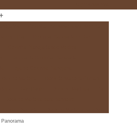
(11) 97589-1666
anejados
Cozinha com Móveis sob Medida
da com Ilha
Cozinha Planejada em Sp
Cozinha Planejada sob Medida
s
Fábrica de Cozinha Planejada
da
Loja de Cozinha Planejada
Deck de Madeira
Deck de Madeira Cumaru
deira em São Paulo
Deck de Madeira em Sp
Deck de Madeira para Banheiro
eira para Sacada
Deck de Madeira para Spa
Madeira sob Medida
Deck com Pergolado
a Panorama
ra
Deck em Madeira com Pergolado