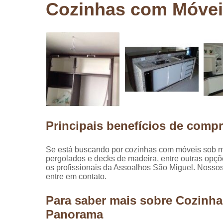
Cozinhas com Móvei
Pergolados
de madeira
Pergolados
em madeira
Pisos de
madeira
Raspagem
de pisos de
madeira
Principais benefícios de compr
Restauraçã
de pisos de
madeira
Se está buscando por cozinhas com móveis sob m
pergolados e decks de madeira, entre outras opç
os profissionais da Assoalhos São Miguel. Nossos
entre em contato.
Para saber mais sobre Cozinh
Panorama