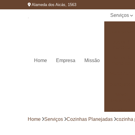
Alameda dos Aicás, 1563
Serviços
Cozinhas
planejadas
Decks de
madeira
Decks de
Home
Empresa
Missão
madeiras
Marcenaria
de
planejados
Móvel
planejado
Painéis de
madeira
Home
Serviços
Cozinhas Planejadas
cozinha
Pergolado
decorado