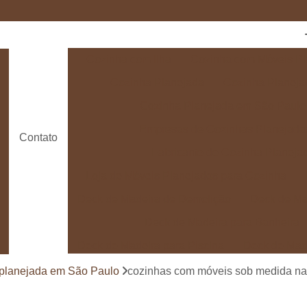
Cozinha com Ilha
Cozinha com Móveis Pl
Cozinha Planejada
Cozinha Planeja
Cozinha Planejada em São Paulo
Empresas de Cozinhas Planejada
Contato
Fabricante de Cozinha Planeja
Loja de Móveis Planejados para Cozinha
Deck de Madeira de Demolição
Deck de Ma
Deck de Madeira para Banheira
Deck de Madeira para Piscina
Deck de Mad
Deck de Madeira para Varanda
Deck de 
 planejada em São Paulo
cozinhas com móveis sob medida n
Deck e Pergolado
Deck em Madei