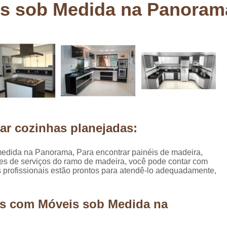
s sob Medida na Panoram
Deck em Madeira Cumaru
Deck
Deck Madeira para Sacada
Deck Modul
Deck para Sacada
Empre
Marcenaria com Móveis Planejados
Marcenaria de Personalização de P
Marcenaria de Planejado para Residência
Marcenaria de Planejados em Sp
M
ar cozinhas planejadas:
o
Marcenaria de Planejados para Quarto
Empresa de Móveis Planejados
Loja d
edida na Panorama, Para encontrar painéis de madeira,
ões de serviços do ramo de madeira, você pode contar com
Móveis Planejados em São Pa
 profissionais estão prontos para atendê-lo adequadamente,
Móveis Planejados para Apartament
Móveis Planejados para Quarto de 
as com Móveis sob Medida na
Móveis Planejados para Sala de Jant