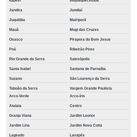
Itapevi
Itaquaquecetuba
Jandira
Jundiaí
Juquitiba
Mairiporã
Mauá
Mogi das Cruzes
Osasco
Pirapora do Bom Jesus
Poá
Ribeirão Pires
Rio Grande da Serra
Salesópolis
Santa Isabel
Santana de Parnaíba
Suzano
São Lourenço da Serra
Taboão da Serra
Vargem Grande Paulista
Arco-Verde
Arco-íris
Atalaia
Centro
Granja Viana
Jardim Leonor
Jardim Lina
Jardim Nova Cotia
Lageado
Lavapés