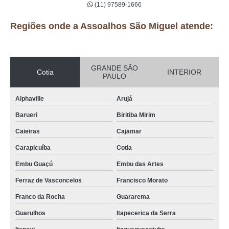
(11) 97589-1666
Regiões onde a Assoalhos São Miguel atende:
GRANDE SÃO
Cotia
INTERIOR
PAULO
Alphaville
Arujá
Barueri
Biritiba Mirim
Caieiras
Cajamar
Carapicuíba
Cotia
Embu Guaçú
Embu das Artes
Ferraz de Vasconcelos
Francisco Morato
Franco da Rocha
Guararema
Guarulhos
Itapecerica da Serra