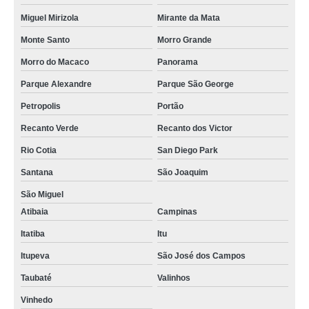
Miguel Mirizola
Mirante da Mata
Monte Santo
Morro Grande
Morro do Macaco
Panorama
Parque Alexandre
Parque São George
Petropolis
Portão
Recanto Verde
Recanto dos Victor
Rio Cotia
San Diego Park
Santana
São Joaquim
São Miguel
Atibaia
Campinas
Itatiba
Itu
Itupeva
São José dos Campos
Taubaté
Valinhos
Vinhedo