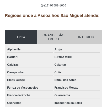
(11) 97589-1666
Regiões onde a Assoalhos São Miguel atende:
GRANDE SÃO
Cotia
INTERIOR
PAULO
Alphaville
Arujá
Barueri
Biritiba Mirim
Caieiras
Cajamar
Carapicuíba
Cotia
Embu Guaçú
Embu das Artes
Ferraz de Vasconcelos
Francisco Morato
Franco da Rocha
Guararema
Guarulhos
Itapecerica da Serra