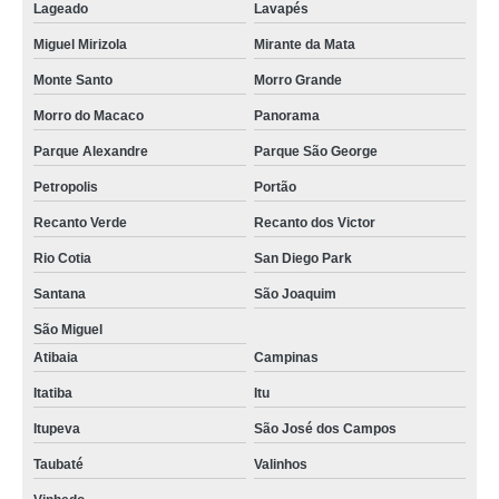
Lageado
Lavapés
Miguel Mirizola
Mirante da Mata
Monte Santo
Morro Grande
Morro do Macaco
Panorama
Parque Alexandre
Parque São George
Petropolis
Portão
Recanto Verde
Recanto dos Victor
Rio Cotia
San Diego Park
Santana
São Joaquim
São Miguel
Atibaia
Campinas
Itatiba
Itu
Itupeva
São José dos Campos
Taubaté
Valinhos