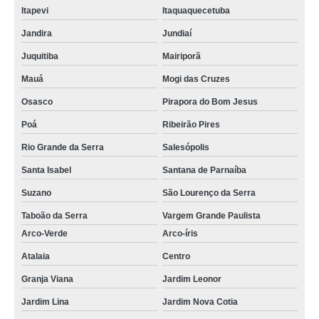
Itapevi
Itaquaquecetuba
Jandira
Jundiaí
Juquitiba
Mairiporã
Mauá
Mogi das Cruzes
Osasco
Pirapora do Bom Jesus
Poá
Ribeirão Pires
Rio Grande da Serra
Salesópolis
Santa Isabel
Santana de Parnaíba
Suzano
São Lourenço da Serra
Taboão da Serra
Vargem Grande Paulista
Arco-Verde
Arco-íris
Atalaia
Centro
Granja Viana
Jardim Leonor
Jardim Lina
Jardim Nova Cotia