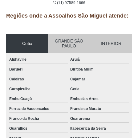
(11) 97589-1666
Regiões onde a Assoalhos São Miguel atende:
GRANDE SÃO
Cotia
INTERIOR
PAULO
Alphaville
Arujá
Barueri
Biritiba Mirim
Caieiras
Cajamar
Carapicuíba
Cotia
Embu Guaçú
Embu das Artes
Ferraz de Vasconcelos
Francisco Morato
Franco da Rocha
Guararema
Guarulhos
Itapecerica da Serra