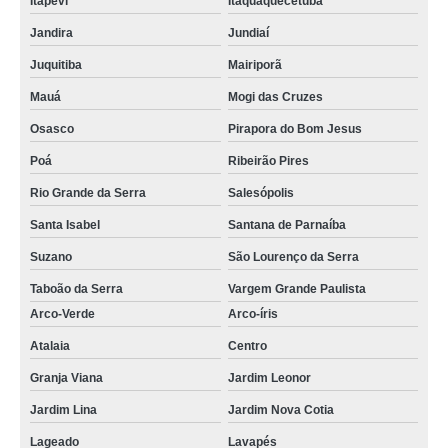
Itapevi
Itaquaquecetuba
Jandira
Jundiaí
Juquitiba
Mairiporã
Mauá
Mogi das Cruzes
Osasco
Pirapora do Bom Jesus
Poá
Ribeirão Pires
Rio Grande da Serra
Salesópolis
Santa Isabel
Santana de Parnaíba
Suzano
São Lourenço da Serra
Taboão da Serra
Vargem Grande Paulista
Arco-Verde
Arco-íris
Atalaia
Centro
Granja Viana
Jardim Leonor
Jardim Lina
Jardim Nova Cotia
Lageado
Lavapés