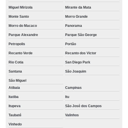
Miguel Mirizola
Mirante da Mata
Monte Santo
Morro Grande
Morro do Macaco
Panorama
Parque Alexandre
Parque São George
Petropolis
Portão
Recanto Verde
Recanto dos Victor
Rio Cotia
San Diego Park
Santana
São Joaquim
São Miguel
Atibaia
Campinas
Itatiba
Itu
Itupeva
São José dos Campos
Taubaté
Valinhos
Vinhedo