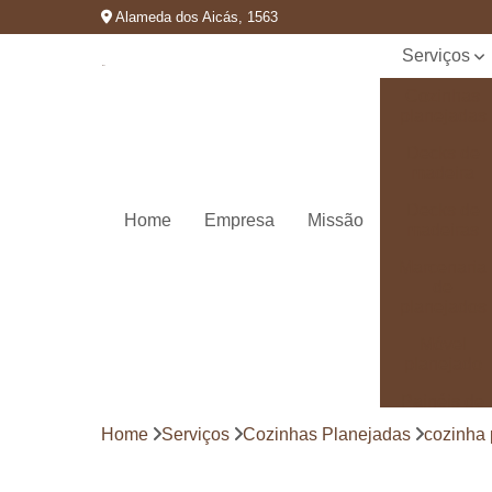
Alameda dos Aicás, 1563
Serviços
Cozinhas
planejadas
Decks de
madeira
Decks de
Home
Empresa
Missão
madeiras
Marcenaria
de
planejados
Móvel
planejado
Painéis de
madeira
Home
Serviços
Cozinhas Planejadas
cozinha
Pergolado
decorado