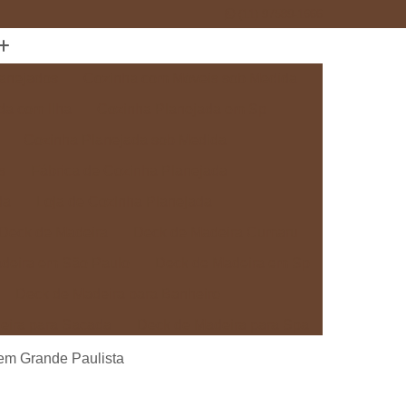
(11) 97589-1666
anejados
Cozinha com Móveis sob Medida
da com Ilha
Cozinha Planejada em Sp
Cozinha Planejada sob Medida
s
Fábrica de Cozinha Planejada
da
Loja de Cozinha Planejada
Deck de Madeira
Deck de Madeira Cumaru
deira em São Paulo
Deck de Madeira em Sp
Deck de Madeira para Banheiro
eira para Sacada
Deck de Madeira para Spa
Madeira sob Medida
Deck com Pergolado
em Grande Paulista
ra
Deck em Madeira com Pergolado