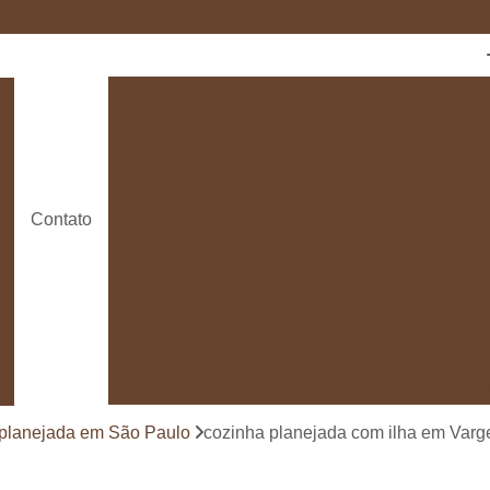
Cozinha com Ilha
Cozinha com Móveis Pl
Cozinha Planejada
Cozinha Planeja
Cozinha Planejada em São Paulo
Empresas de Cozinhas Planejada
Contato
Fabricante de Cozinha Planeja
Loja de Móveis Planejados para Cozinha
Deck de Madeira de Demolição
Deck de Ma
Deck de Madeira para Banheira
Deck de Madeira para Piscina
Deck de Mad
Deck de Madeira para Varanda
Deck de 
 planejada em São Paulo
cozinha planejada com ilha em Varg
Deck e Pergolado
Deck em Madei