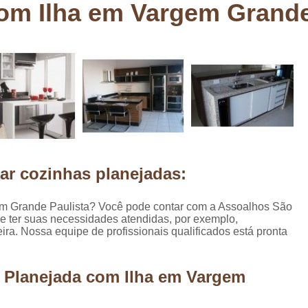
om Ilha em Vargem Grande
Deck em Madeira Cumaru
Deck
Deck Madeira para Sacada
Deck Modul
Deck para Sacada
Empre
Marcenaria com Móveis Planejados
Marcenaria de Personalização de P
Marcenaria de Planejado para Residência
Marcenaria de Planejados em Sp
M
ar cozinhas planejadas:
o
Marcenaria de Planejados para Quarto
Empresa de Móveis Planejados
Loja d
m Grande Paulista? Você pode contar com a Assoalhos São
 e ter suas necessidades atendidas, por exemplo,
Móveis Planejados em São Pa
ra. Nossa equipe de profissionais qualificados está pronta
Móveis Planejados para Apartament
Móveis Planejados para Quarto de 
a Planejada com Ilha em Vargem
Móveis Planejados para Sala de Jant