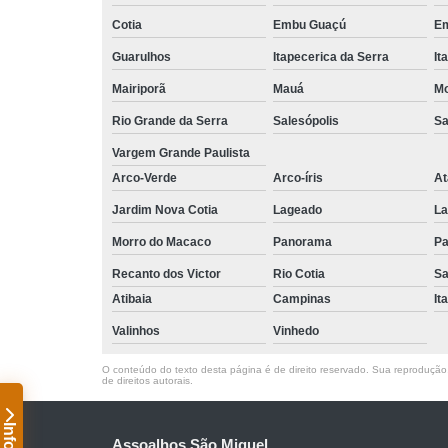
Cotia
Embu Guaçú
Em
Guarulhos
Itapecerica da Serra
It
Mairiporã
Mauá
Mo
Rio Grande da Serra
Salesópolis
Sa
Vargem Grande Paulista
Arco-Verde
Arco-íris
At
Jardim Nova Cotia
Lageado
La
Morro do Macaco
Panorama
Pa
Recanto dos Victor
Rio Cotia
Sa
Atibaia
Campinas
It
Valinhos
Vinhedo
O conteúdo do texto desta página é de direito reservado. Sua reprodução, 
de direitos autorais
.
Assoalhos São Miguel