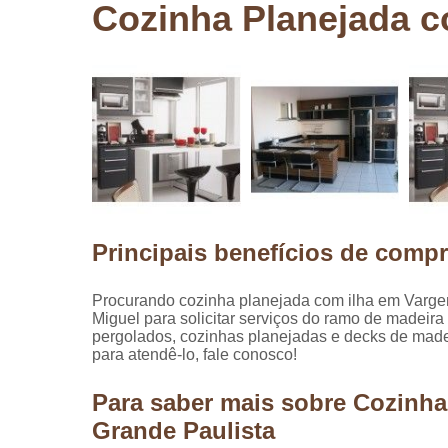
Cozinha Planejada c
Pergolados
de madeira
Pergolados
em madeira
Pisos de
madeira
Raspagem
de pisos de
madeira
Principais benefícios de compr
Restauraçã
de pisos de
madeira
Procurando cozinha planejada com ilha em Varge
Miguel para solicitar serviços do ramo de madeira
pergolados, cozinhas planejadas e decks de madei
para atendê-lo, fale conosco!
Para saber mais sobre Cozinh
Grande Paulista