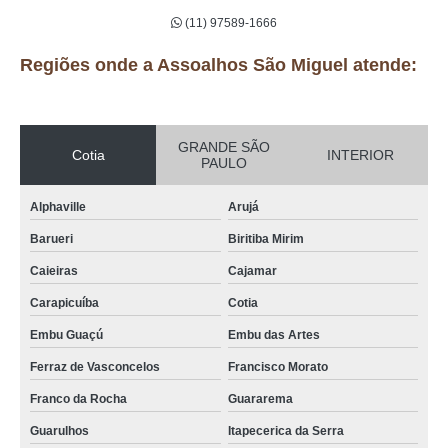
(11) 97589-1666
Regiões onde a Assoalhos São Miguel atende:
GRANDE SÃO
Cotia
INTERIOR
PAULO
Alphaville
Arujá
Barueri
Biritiba Mirim
Caieiras
Cajamar
Carapicuíba
Cotia
Embu Guaçú
Embu das Artes
Ferraz de Vasconcelos
Francisco Morato
Franco da Rocha
Guararema
Guarulhos
Itapecerica da Serra