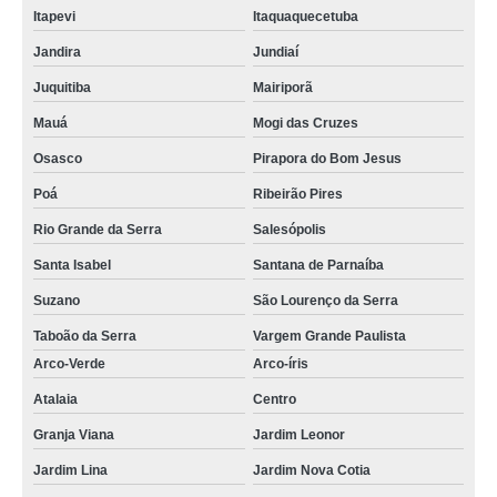
Itapevi
Itaquaquecetuba
Jandira
Jundiaí
Juquitiba
Mairiporã
Mauá
Mogi das Cruzes
Osasco
Pirapora do Bom Jesus
Poá
Ribeirão Pires
Rio Grande da Serra
Salesópolis
Santa Isabel
Santana de Parnaíba
Suzano
São Lourenço da Serra
Taboão da Serra
Vargem Grande Paulista
Arco-Verde
Arco-íris
Atalaia
Centro
Granja Viana
Jardim Leonor
Jardim Lina
Jardim Nova Cotia