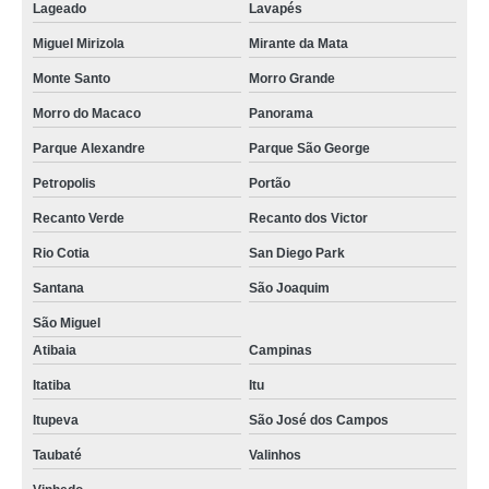
Lageado
Lavapés
Miguel Mirizola
Mirante da Mata
Monte Santo
Morro Grande
Morro do Macaco
Panorama
Parque Alexandre
Parque São George
Petropolis
Portão
Recanto Verde
Recanto dos Victor
Rio Cotia
San Diego Park
Santana
São Joaquim
São Miguel
Atibaia
Campinas
Itatiba
Itu
Itupeva
São José dos Campos
Taubaté
Valinhos