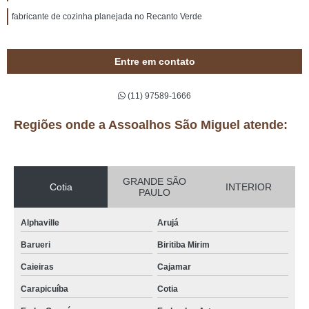
fabricante de cozinha planejada no Recanto Verde
Entre em contato
(11) 97589-1666
Regiões onde a Assoalhos São Miguel atende:
GRANDE SÃO
Cotia
INTERIOR
PAULO
Alphaville
Arujá
Barueri
Biritiba Mirim
Caieiras
Cajamar
Carapicuíba
Cotia