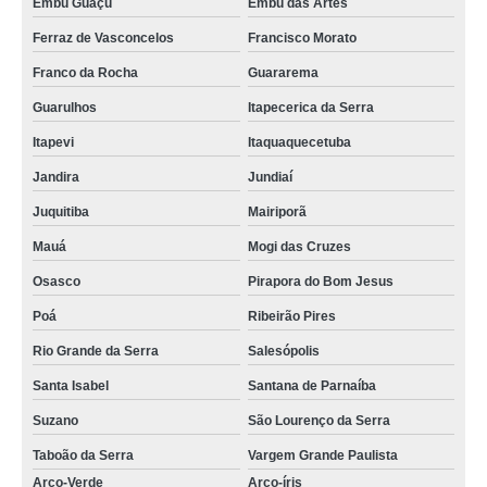
Embu Guaçú
Embu das Artes
Ferraz de Vasconcelos
Francisco Morato
Franco da Rocha
Guararema
Guarulhos
Itapecerica da Serra
Itapevi
Itaquaquecetuba
Jandira
Jundiaí
Juquitiba
Mairiporã
Mauá
Mogi das Cruzes
Osasco
Pirapora do Bom Jesus
Poá
Ribeirão Pires
Rio Grande da Serra
Salesópolis
Santa Isabel
Santana de Parnaíba
Suzano
São Lourenço da Serra
Taboão da Serra
Vargem Grande Paulista
Arco-Verde
Arco-íris