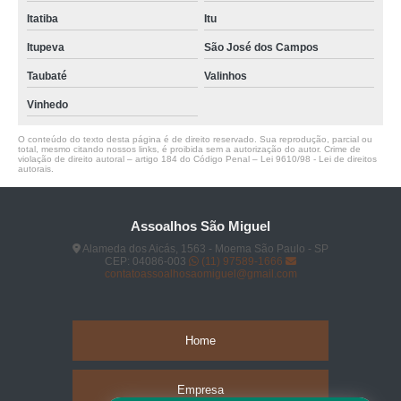
Itatiba
Itu
Itupeva
São José dos Campos
Taubaté
Valinhos
Vinhedo
O conteúdo do texto desta página é de direito reservado. Sua reprodução, parcial ou
total, mesmo citando nossos links, é proibida sem a autorização do autor. Crime de
violação de direito autoral – artigo 184 do Código Penal –
Lei 9610/98 - Lei de direitos
autorais
.
Assoalhos São Miguel
Alameda dos Aicás, 1563 - Moema São Paulo - SP
CEP: 04086-003
(11) 97589-1666
contatoassoalhosaomiguel@gmail.com
Home
Empresa