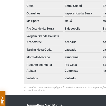
Cotia
Embu Guaçú
Em
Guarulhos
Itapecerica da Serra
It
Mairiporã
Mauá
Mo
Rio Grande da Serra
Salesópolis
Sa
Vargem Grande Paulista
Arco-Verde
Arco-íris
At
Jardim Nova Cotia
Lageado
La
Morro do Macaco
Panorama
Pa
Recanto dos Victor
Rio Cotia
Sa
Atibaia
Campinas
It
Valinhos
Vinhedo
O conteúdo do texto desta página é de direito reservado. Sua reprodução, 
de direitos autorais
.
Assoalhos São Miguel