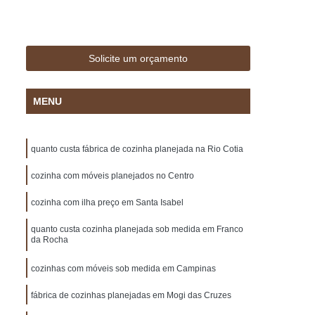
 Madeira
Deck Madeira Cumaru
ar
Deck para Jardim
Deck para Piscina
sa Marcenaria de Planejado
Solicite um orçamento
Marcenaria de Móveis Planejados
MENU
lanejados
Marcenaria de Planejado
Marcenaria de Planejados em São Paulo
quanto custa fábrica de cozinha planejada na Rio Cotia
arcenaria de Planejados para Cozinhas
Marcenaria de Planejados para Sala
cozinha com móveis planejados no Centro
e Móveis Planejados
Móveis Planejados
cozinha com ilha preço em Santa Isabel
ulo
Móveis Planejados em Sp
quanto custa cozinha planejada sob medida em Franco
da Rocha
o
Móveis Planejados para Cozinha
cozinhas com móveis sob medida em Campinas
Casal
Móveis Planejados para Sala
ar
Móveis Planejados para Varanda
fábrica de cozinhas planejadas em Mogi das Cruzes