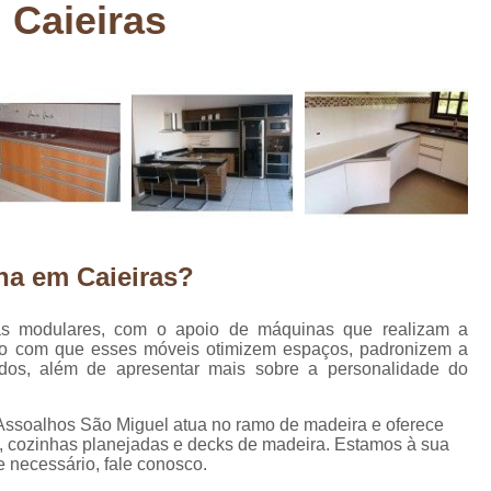
 Caieiras
Deck em Madeira Cumaru
Deck
Deck Madeira para Sacada
Deck Modul
Deck para Sacada
Empre
Marcenaria com Móveis Planejados
Marcenaria de Personalização de P
Marcenaria de Planejado para Residência
Marcenaria de Planejados em Sp
M
ha em Caieiras?
o
Marcenaria de Planejados para Quarto
Empresa de Móveis Planejados
Loja d
as modulares, com o apoio de máquinas que realizam a
do com que esses móveis otimizem espaços, padronizem a
Móveis Planejados em São Pa
dos, além de apresentar mais sobre a personalidade do
Móveis Planejados para Apartament
Móveis Planejados para Quarto de 
 Assoalhos São Miguel atua no ramo de madeira e oferece
s, cozinhas planejadas e decks de madeira. Estamos à sua
Móveis Planejados para Sala de Jant
e necessário, fale conosco.