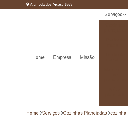
Alameda dos Aicás, 1563
Serviços
Cozinhas
planejadas
Decks de
madeira
Decks de
Home
Empresa
Missão
madeiras
Marcenaria
de
planejados
Móvel
planejado
Painéis de
madeira
Home
Serviços
Cozinhas Planejadas
cozinha 
Pergolado
decorado