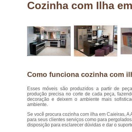
Cozinha com Ilha em
Pergolados
de madeira
Pergolados
em madeira
Pisos de
madeira
Raspagem
de pisos de
madeira
Como funciona cozinha com il
Restauraçã
de pisos de
madeira
Esses móveis são produzidos a partir de peç
produção precisa no corte de cada peça, fazen
decoração e deixem o ambiente mais sofistica
ambiente.
Se você procura cozinha com ilha em Caieiras, A
para seus clientes serviços como para pergolado
disposição para esclarecer dúvidas e dar o suport