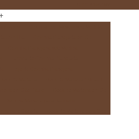
(11) 97589-1666
anejados
Cozinha com Móveis sob Medida
da com Ilha
Cozinha Planejada em Sp
Cozinha Planejada sob Medida
s
Fábrica de Cozinha Planejada
da
Loja de Cozinha Planejada
Deck de Madeira
Deck de Madeira Cumaru
deira em São Paulo
Deck de Madeira em Sp
Deck de Madeira para Banheiro
eira para Sacada
Deck de Madeira para Spa
Madeira sob Medida
Deck com Pergolado
ra
Deck em Madeira com Pergolado