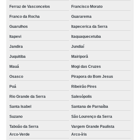
Ferraz de Vasconcelos
Francisco Morato
Franco da Rocha
Guararema
Guarulhos
Itapecerica da Serra
Itapevi
Itaquaquecetuba
Jandira
Jundiaí
Juquitiba
Mairiporã
Mauá
Mogi das Cruzes
Osasco
Pirapora do Bom Jesus
Poá
Ribeirão Pires
Rio Grande da Serra
Salesópolis
Santa Isabel
Santana de Parnaíba
Suzano
São Lourenço da Serra
Taboão da Serra
Vargem Grande Paulista
Arco-Verde
Arco-íris