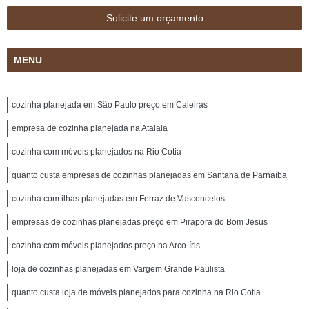
Solicite um orçamento
MENU
cozinha planejada em São Paulo preço em Caieiras
empresa de cozinha planejada na Atalaia
cozinha com móveis planejados na Rio Cotia
quanto custa empresas de cozinhas planejadas em Santana de Parnaíba
cozinha com ilhas planejadas em Ferraz de Vasconcelos
empresas de cozinhas planejadas preço em Pirapora do Bom Jesus
cozinha com móveis planejados preço na Arco-íris
loja de cozinhas planejadas em Vargem Grande Paulista
quanto custa loja de móveis planejados para cozinha na Rio Cotia