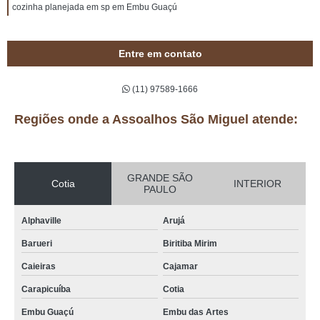
cozinha planejada em sp em Embu Guaçú
Entre em contato
(11) 97589-1666
Regiões onde a Assoalhos São Miguel atende:
GRANDE SÃO
Cotia
INTERIOR
PAULO
Alphaville
Arujá
Barueri
Biritiba Mirim
Caieiras
Cajamar
Carapicuíba
Cotia
Embu Guaçú
Embu das Artes