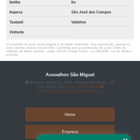
Itatiba
Itu
Itupeva
São José dos Campos
Taubaté
Valinhos
Vinhedo
O conteúdo do texto desta página é de direito reservado. Sua reprodução, parcial ou
total, mesmo citando nossos links, é proibida sem a autorização do autor. Crime de
violação de direito autoral – artigo 184 do Código Penal –
Lei 9610/98 - Lei de direitos
autorais
.
Assoalhos São Miguel
Alameda dos Aicás, 1563 - Moema São Paulo - SP
CEP: 04086-003
(11) 97589-1666
contatoassoalhosaomiguel@gmail.com
Home
Empresa