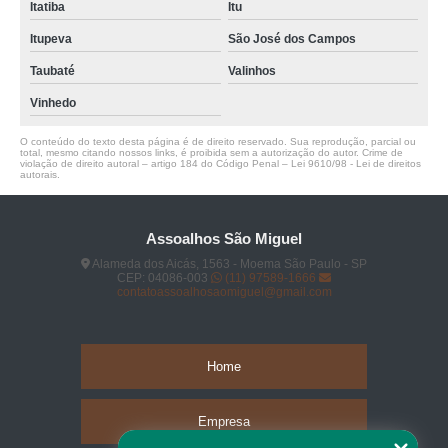
Itatiba
Itu
Itupeva
São José dos Campos
Taubaté
Valinhos
Vinhedo
O conteúdo do texto desta página é de direito reservado. Sua reprodução, parcial ou
total, mesmo citando nossos links, é proibida sem a autorização do autor. Crime de
violação de direito autoral – artigo 184 do Código Penal –
Lei 9610/98 - Lei de direitos
autorais
.
Assoalhos São Miguel
Alameda dos Aicás, 1563 - Moema São Paulo - SP
CEP: 04086-003
(11) 97589-1666
contatoassoalhosaomiguel@gmail.com
Home
Empresa