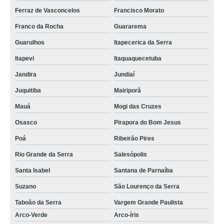
Ferraz de Vasconcelos
Francisco Morato
Franco da Rocha
Guararema
Guarulhos
Itapecerica da Serra
Itapevi
Itaquaquecetuba
Jandira
Jundiaí
Juquitiba
Mairiporã
Mauá
Mogi das Cruzes
Osasco
Pirapora do Bom Jesus
Poá
Ribeirão Pires
Rio Grande da Serra
Salesópolis
Santa Isabel
Santana de Parnaíba
Suzano
São Lourenço da Serra
Taboão da Serra
Vargem Grande Paulista
Arco-Verde
Arco-íris