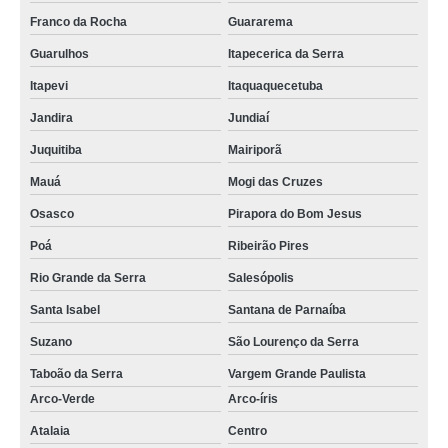
Franco da Rocha
Guararema
Guarulhos
Itapecerica da Serra
Itapevi
Itaquaquecetuba
Jandira
Jundiaí
Juquitiba
Mairiporã
Mauá
Mogi das Cruzes
Osasco
Pirapora do Bom Jesus
Poá
Ribeirão Pires
Rio Grande da Serra
Salesópolis
Santa Isabel
Santana de Parnaíba
Suzano
São Lourenço da Serra
Taboão da Serra
Vargem Grande Paulista
Arco-Verde
Arco-íris
Atalaia
Centro