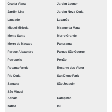
Granja Viana
Jardim Leonor
Jardim Lina
Jardim Nova Cotia
Lageado
Lavapés
Miguel Mirizola
Mirante da Mata
Monte Santo
Morro Grande
Morro do Macaco
Panorama
Parque Alexandre
Parque São George
Petropolis
Portão
Recanto Verde
Recanto dos Victor
Rio Cotia
San Diego Park
Santana
São Joaquim
São Miguel
Atibaia
Campinas
Itatiba
Itu