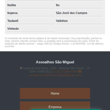
Itatiba
Itu
Itupeva
São José dos Campos
Taubaté
Valinhos
Vinhedo
O conteúdo do texto desta página é de direito reservado. Sua reprodução, parcial ou
total, mesmo citando nossos links, é proibida sem a autorização do autor. Crime de
violação de direito autoral – artigo 184 do Código Penal –
Lei 9610/98 - Lei de direitos
autorais
.
Assoalhos São Miguel
Alameda dos Aicás, 1563 - Moema São Paulo - SP
CEP: 04086-003
(11) 97589-1666
contatoassoalhosaomiguel@gmail.com
Home
Empresa