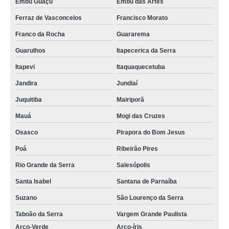
Embu Guaçú
Embu das Artes
Ferraz de Vasconcelos
Francisco Morato
Franco da Rocha
Guararema
Guarulhos
Itapecerica da Serra
Itapevi
Itaquaquecetuba
Jandira
Jundiaí
Juquitiba
Mairiporã
Mauá
Mogi das Cruzes
Osasco
Pirapora do Bom Jesus
Poá
Ribeirão Pires
Rio Grande da Serra
Salesópolis
Santa Isabel
Santana de Parnaíba
Suzano
São Lourenço da Serra
Taboão da Serra
Vargem Grande Paulista
Arco-Verde
Arco-íris