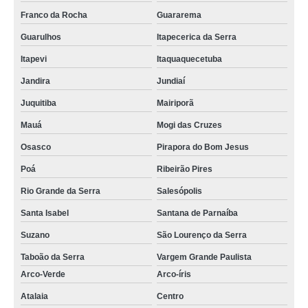
Franco da Rocha
Guararema
Guarulhos
Itapecerica da Serra
Itapevi
Itaquaquecetuba
Jandira
Jundiaí
Juquitiba
Mairiporã
Mauá
Mogi das Cruzes
Osasco
Pirapora do Bom Jesus
Poá
Ribeirão Pires
Rio Grande da Serra
Salesópolis
Santa Isabel
Santana de Parnaíba
Suzano
São Lourenço da Serra
Taboão da Serra
Vargem Grande Paulista
Arco-Verde
Arco-íris
Atalaia
Centro