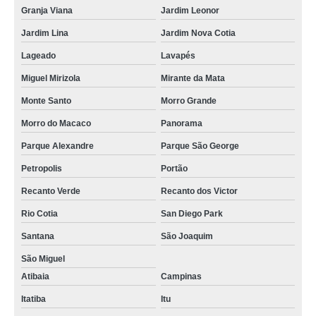
Granja Viana
Jardim Leonor
Jardim Lina
Jardim Nova Cotia
Lageado
Lavapés
Miguel Mirizola
Mirante da Mata
Monte Santo
Morro Grande
Morro do Macaco
Panorama
Parque Alexandre
Parque São George
Petropolis
Portão
Recanto Verde
Recanto dos Victor
Rio Cotia
San Diego Park
Santana
São Joaquim
São Miguel
Atibaia
Campinas
Itatiba
Itu