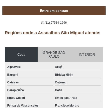
Entre em contato
(11) 97589-1666
Regiões onde a Assoalhos São Miguel atende:
GRANDE SÃO
Cotia
INTERIOR
PAULO
Alphaville
Arujá
Barueri
Biritiba Mirim
Caieiras
Cajamar
Carapicuíba
Cotia
Embu Guaçú
Embu das Artes
Ferraz de Vasconcelos
Francisco Morato