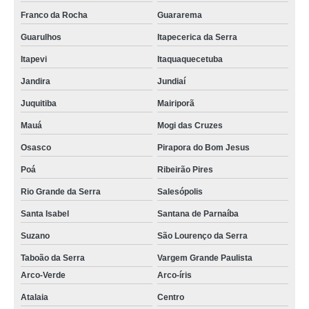
Franco da Rocha
Guararema
Guarulhos
Itapecerica da Serra
Itapevi
Itaquaquecetuba
Jandira
Jundiaí
Juquitiba
Mairiporã
Mauá
Mogi das Cruzes
Osasco
Pirapora do Bom Jesus
Poá
Ribeirão Pires
Rio Grande da Serra
Salesópolis
Santa Isabel
Santana de Parnaíba
Suzano
São Lourenço da Serra
Taboão da Serra
Vargem Grande Paulista
Arco-Verde
Arco-íris
Atalaia
Centro