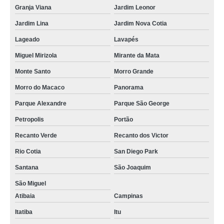
Granja Viana
Jardim Leonor
Jardim Lina
Jardim Nova Cotia
Lageado
Lavapés
Miguel Mirizola
Mirante da Mata
Monte Santo
Morro Grande
Morro do Macaco
Panorama
Parque Alexandre
Parque São George
Petropolis
Portão
Recanto Verde
Recanto dos Victor
Rio Cotia
San Diego Park
Santana
São Joaquim
São Miguel
Atibaia
Campinas
Itatiba
Itu