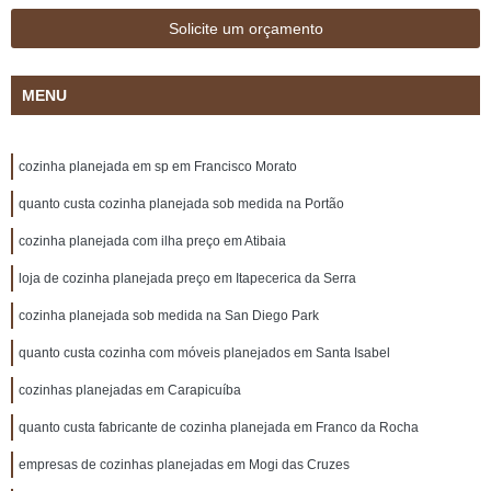
Solicite um orçamento
MENU
cozinha planejada em sp em Francisco Morato
quanto custa cozinha planejada sob medida na Portão
cozinha planejada com ilha preço em Atibaia
loja de cozinha planejada preço em Itapecerica da Serra
cozinha planejada sob medida na San Diego Park
quanto custa cozinha com móveis planejados em Santa Isabel
cozinhas planejadas em Carapicuíba
quanto custa fabricante de cozinha planejada em Franco da Rocha
empresas de cozinhas planejadas em Mogi das Cruzes