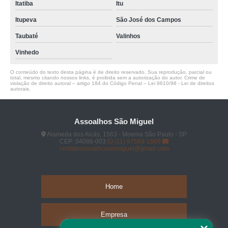
Itatiba
Itu
Itupeva
São José dos Campos
Taubaté
Valinhos
Vinhedo
O conteúdo do texto desta página é de direito reservado. Sua reprodução, parcial ou
total, mesmo citando nossos links, é proibida sem a autorização do autor. Crime de
violação de direito autoral – artigo 184 do Código Penal –
Lei 9610/98 - Lei de direitos
autorais
.
Assoalhos São Miguel
Alameda dos Aicás, 1563 - Moema São Paulo - SP
CEP: 04086-003
(11) 97589-1666
contatoassoalhosaomiguel@gmail.com
Home
Empresa