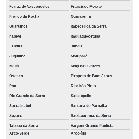
Ferraz de Vasconcelos
Francisco Morato
Franco da Rocha
Guararema
Guarulhos
Itapecerica da Serra
Itapevi
Itaquaquecetuba
Jandira
Jundiaí
Juquitiba
Mairiporã
Mauá
Mogi das Cruzes
Osasco
Pirapora do Bom Jesus
Poá
Ribeirão Pires
Rio Grande da Serra
Salesópolis
Santa Isabel
Santana de Parnaíba
Suzano
São Lourenço da Serra
Taboão da Serra
Vargem Grande Paulista
Arco-Verde
Arco-íris