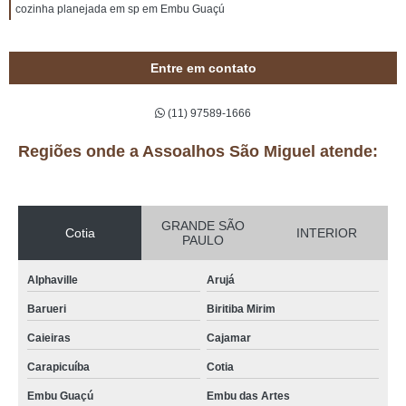
cozinha planejada em sp em Embu Guaçú
Entre em contato
(11) 97589-1666
Regiões onde a Assoalhos São Miguel atende:
GRANDE SÃO
Cotia
INTERIOR
PAULO
Alphaville
Arujá
Barueri
Biritiba Mirim
Caieiras
Cajamar
Carapicuíba
Cotia
Embu Guaçú
Embu das Artes