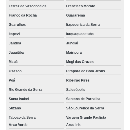
Ferraz de Vasconcelos
Francisco Morato
Franco da Rocha
Guararema
Guarulhos
Itapecerica da Serra
Itapevi
Itaquaquecetuba
Jandira
Jundiaí
Juquitiba
Mairiporã
Mauá
Mogi das Cruzes
Osasco
Pirapora do Bom Jesus
Poá
Ribeirão Pires
Rio Grande da Serra
Salesópolis
Santa Isabel
Santana de Parnaíba
Suzano
São Lourenço da Serra
Taboão da Serra
Vargem Grande Paulista
Arco-Verde
Arco-íris