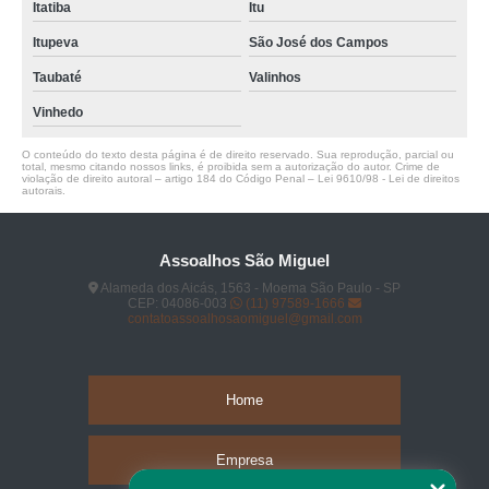
Itatiba
Itu
Itupeva
São José dos Campos
Taubaté
Valinhos
Vinhedo
O conteúdo do texto desta página é de direito reservado. Sua reprodução, parcial ou
total, mesmo citando nossos links, é proibida sem a autorização do autor. Crime de
violação de direito autoral – artigo 184 do Código Penal –
Lei 9610/98 - Lei de direitos
autorais
.
Assoalhos São Miguel
Alameda dos Aicás, 1563 - Moema São Paulo - SP
CEP: 04086-003
(11) 97589-1666
contatoassoalhosaomiguel@gmail.com
Home
Empresa