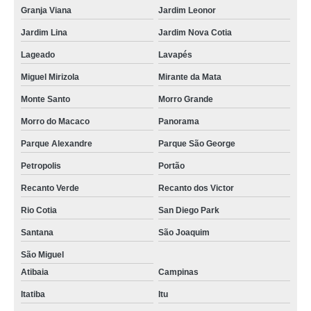
Granja Viana
Jardim Leonor
Jardim Lina
Jardim Nova Cotia
Lageado
Lavapés
Miguel Mirizola
Mirante da Mata
Monte Santo
Morro Grande
Morro do Macaco
Panorama
Parque Alexandre
Parque São George
Petropolis
Portão
Recanto Verde
Recanto dos Victor
Rio Cotia
San Diego Park
Santana
São Joaquim
São Miguel
Atibaia
Campinas
Itatiba
Itu