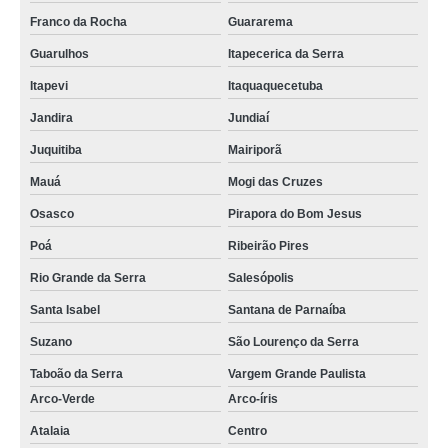
Franco da Rocha
Guararema
Guarulhos
Itapecerica da Serra
Itapevi
Itaquaquecetuba
Jandira
Jundiaí
Juquitiba
Mairiporã
Mauá
Mogi das Cruzes
Osasco
Pirapora do Bom Jesus
Poá
Ribeirão Pires
Rio Grande da Serra
Salesópolis
Santa Isabel
Santana de Parnaíba
Suzano
São Lourenço da Serra
Taboão da Serra
Vargem Grande Paulista
Arco-Verde
Arco-íris
Atalaia
Centro