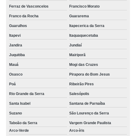
Ferraz de Vasconcelos
Francisco Morato
Franco da Rocha
Guararema
Guarulhos
Itapecerica da Serra
Itapevi
Itaquaquecetuba
Jandira
Jundiaí
Juquitiba
Mairiporã
Mauá
Mogi das Cruzes
Osasco
Pirapora do Bom Jesus
Poá
Ribeirão Pires
Rio Grande da Serra
Salesópolis
Santa Isabel
Santana de Parnaíba
Suzano
São Lourenço da Serra
Taboão da Serra
Vargem Grande Paulista
Arco-Verde
Arco-íris