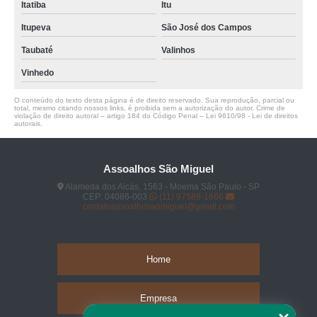
Itatiba
Itu
Itupeva
São José dos Campos
Taubaté
Valinhos
Vinhedo
O conteúdo do texto desta página é de direito reservado. Sua reprodução, parcial ou
total, mesmo citando nossos links, é proibida sem a autorização do autor. Crime de
violação de direito autoral – artigo 184 do Código Penal –
Lei 9610/98 - Lei de direitos
autorais
.
Assoalhos São Miguel
Alameda dos Aicás, 1563 - Moema São Paulo - SP
CEP: 04086-003
(11) 97589-1666
contatoassoalhosaomiguel@gmail.com
Home
Empresa