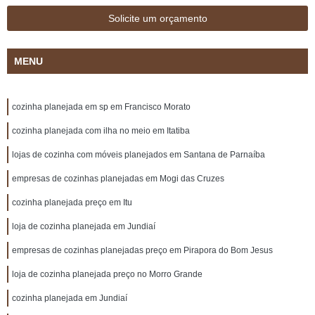
Solicite um orçamento
MENU
cozinha planejada em sp em Francisco Morato
cozinha planejada com ilha no meio em Itatiba
lojas de cozinha com móveis planejados em Santana de Parnaíba
empresas de cozinhas planejadas em Mogi das Cruzes
cozinha planejada preço em Itu
loja de cozinha planejada em Jundiaí
empresas de cozinhas planejadas preço em Pirapora do Bom Jesus
loja de cozinha planejada preço no Morro Grande
cozinha planejada em Jundiaí