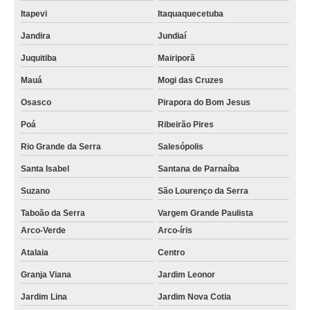
Itapevi
Itaquaquecetuba
Jandira
Jundiaí
Juquitiba
Mairiporã
Mauá
Mogi das Cruzes
Osasco
Pirapora do Bom Jesus
Poá
Ribeirão Pires
Rio Grande da Serra
Salesópolis
Santa Isabel
Santana de Parnaíba
Suzano
São Lourenço da Serra
Taboão da Serra
Vargem Grande Paulista
Arco-Verde
Arco-íris
Atalaia
Centro
Granja Viana
Jardim Leonor
Jardim Lina
Jardim Nova Cotia