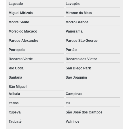
Lageado
Lavapés
Miguel Mirizola
Mirante da Mata
Monte Santo
Morro Grande
Morro do Macaco
Panorama
Parque Alexandre
Parque São George
Petropolis
Portão
Recanto Verde
Recanto dos Victor
Rio Cotia
San Diego Park
Santana
São Joaquim
São Miguel
Atibaia
Campinas
Itatiba
Itu
Itupeva
São José dos Campos
Taubaté
Valinhos