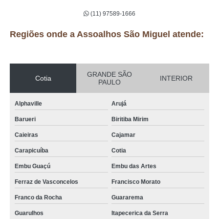
(11) 97589-1666
Regiões onde a Assoalhos São Miguel atende:
GRANDE SÃO
Cotia
INTERIOR
PAULO
Alphaville
Arujá
Barueri
Biritiba Mirim
Caieiras
Cajamar
Carapicuíba
Cotia
Embu Guaçú
Embu das Artes
Ferraz de Vasconcelos
Francisco Morato
Franco da Rocha
Guararema
Guarulhos
Itapecerica da Serra