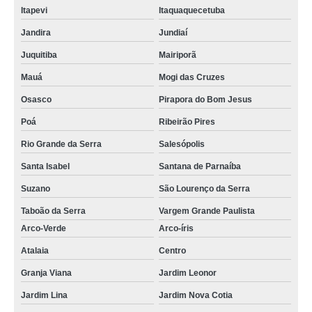
Itapevi
Itaquaquecetuba
Jandira
Jundiaí
Juquitiba
Mairiporã
Mauá
Mogi das Cruzes
Osasco
Pirapora do Bom Jesus
Poá
Ribeirão Pires
Rio Grande da Serra
Salesópolis
Santa Isabel
Santana de Parnaíba
Suzano
São Lourenço da Serra
Taboão da Serra
Vargem Grande Paulista
Arco-Verde
Arco-íris
Atalaia
Centro
Granja Viana
Jardim Leonor
Jardim Lina
Jardim Nova Cotia