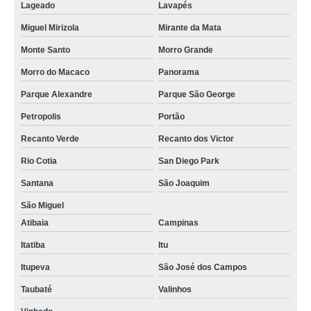
Lageado
Lavapés
Miguel Mirizola
Mirante da Mata
Monte Santo
Morro Grande
Morro do Macaco
Panorama
Parque Alexandre
Parque São George
Petropolis
Portão
Recanto Verde
Recanto dos Victor
Rio Cotia
San Diego Park
Santana
São Joaquim
São Miguel
Atibaia
Campinas
Itatiba
Itu
Itupeva
São José dos Campos
Taubaté
Valinhos