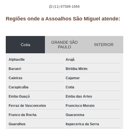
(11) 97589-1666
Regiões onde a Assoalhos São Miguel atende:
GRANDE SÃO
Cotia
INTERIOR
PAULO
Alphaville
Arujá
Barueri
Biritiba Mirim
Caieiras
Cajamar
Carapicuíba
Cotia
Embu Guaçú
Embu das Artes
Ferraz de Vasconcelos
Francisco Morato
Franco da Rocha
Guararema
Guarulhos
Itapecerica da Serra